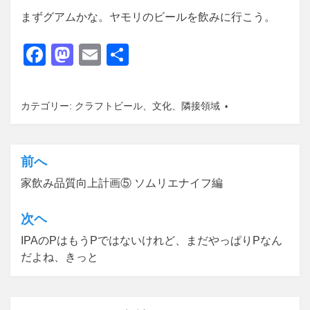
まずグアムかな。ヤモリのビールを飲みに行こう。
F
M
E
共
a
a
m
有
c
st
ail
カテゴリー:
クラフトビール
、
文化
、
隣接領域
e
o
b
d
o
o
前へ
投
o
n
家飲み品質向上計画⑤ ソムリエナイフ編
稿
k
ナ
次ヘ
ビ
IPAのPはもうPではないけれど、まだやっぱりPなん
ゲ
だよね、きっと
ー
シ