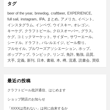
ー
タグ
beer of the year
brewdog
craftbeer
EXPERIENCE
full sail
instagram
IPA
まとめ
アメリカ
イベント
インスタグラム
インベヴ
ウイスキー
オレゴン
キーケグ
クラフトビール
クロスオーバー
グラス
ケグ
コミックマーケット
サイダー
サワーエール
シードル
ドラフト
バレルエイジ
ビール祭り
フルセイル
ブルワーズアソシエーション
ホップ
ポップアップ
ランビック
リンゴ
免許
勉強
品質
大手
定義
新刊
日本
書籍
本
樽
流通
読書会
買収
最近の投稿
クラフトビール批評通信、はじめます
ショップ閉店のお知らせ
「XXXXは売れない」は何に由来するか