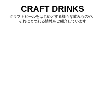
コ
CRAFT DRINKS
ン
テ
クラフトビールをはじめとする様々な飲みものや、
ン
それにまつわる情報をご紹介しています
ツ
へ
移
動
す
る