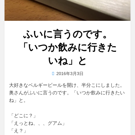
ふいに言うのです。
「いつか飲みに行きた
いね」と
投
投稿者
2016年3月3日
master
稿
大好きなベルギービールを開け、半分こにしました。
日:
奥さんがふいに言うのです。「いつか飲みに行きたい
ね」と。
「どこに？」
「えっとね、、、グアム」
「え？」