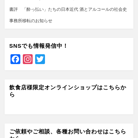
書評 「酔っ払い」たちの日本近代 酒とアルコールの社会史
事務所移転のお知らせ
SNSでも情報発信中！
F
In
T
a
st
wi
c
a
tt
e
gr
er
飲食店様限定オンラインショップはこちらか
ら
b
a
o
m
o
k
ご依頼やご相談、各種お問い合わせはこちら