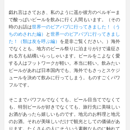
戯れ言はさておき、私のように遥か彼方のベルギーま
で酸っぱいビールを飲みに行く人間もいます。（その
時のお話は
世界一のビアパブに行ってきました！（う
ちのめされた編）
と
世界一のビアパブに行ってきまし
た！（類は友を呼ぶ編）
を是非ご覧ください。）海外
でなくとも、地方のビール祭りに泊まりがけで遠征さ
れる方も結構いらっしゃいます。ビールをこよなく愛
する人はフットワークが軽い。本当に軽い。飲みたい
ビールがあれば日本国内でも、海外でもさっとスケジ
ュールを決めて飲みに行ってしまう。ものすごくパワ
フルです。
そこまでパワフルでなくても、ビール目当てでなくて
も、特別ビールが好きでなくても、旅行先に美味しい
お酒があったら嬉しいものです。地元のお料理と地元
のお酒。それが美味しいだけで観光としての価値があ
ります。たくさんの人にそういう素敵なものに触れて