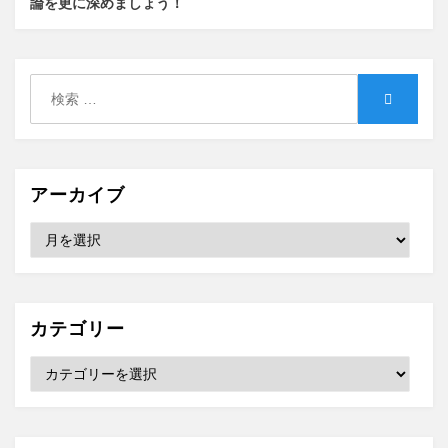
論を更に深めましょう！
検
検
索:
索
アーカイブ
ア
ー
カ
イ
ブ
カテゴリー
カ
テ
ゴ
リ