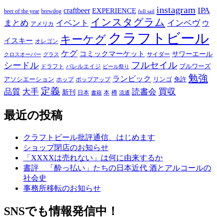
instagram
IPA
craftbeer
EXPERIENCE
beer of the year
brewdog
full sail
インスタグラム
まとめ
イベント
インベヴ
ウ
アメリカ
クラフトビール
キーケグ
イスキー
オレゴン
ケグ
コミックマーケット
サワーエール
サイダー
グラス
クロスオーバー
フルセイル
シードル
ブルワーズ
ドラフト
バレルエイジ
ビール祭り
勉強
ランビック
アソシエーション
リンゴ
免許
ホップ
ポップアップ
定義
品質
大手
買収
読書会
新刊
日本
本
樽
書籍
流通
最近の投稿
クラフトビール批評通信、はじめます
ショップ閉店のお知らせ
「XXXXは売れない」は何に由来するか
書評 「酔っ払い」たちの日本近代 酒とアルコールの
社会史
事務所移転のお知らせ
SNSでも情報発信中！