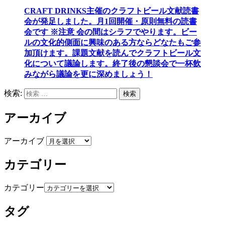
CRAFT DRINKS主催のクラフトビール文献読書
会が発足しました。
月1回開催・原則無料の読書
会です ※注意 会の間はシラフでやります
。
ビー
ルの文化的側面に興味のある方ならどなたもご参
加頂けます
。
課題文献を読んでクラフトビール文
化について議論します
。
終了後の懇談会で一杯飲
みながら議論を更に深めましょう！
検索:
検索
アーカイブ
アーカイブ
カテゴリー
カテゴリー
タグ