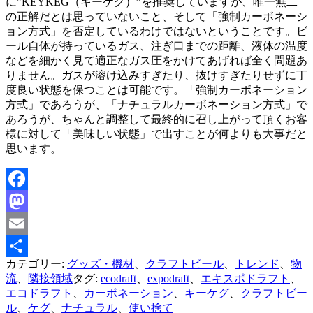
に”KEYKEG（キーケグ）”を推奨していますが、唯一無二
の正解だとは思っていないこと、そして「強制カーボネーシ
ョン方式」を否定しているわけではないということです。ビ
ール自体が持っているガス、注ぎ口までの距離、液体の温度
などを細かく見て適正なガス圧をかけてあげれば全く問題あ
りません。ガスが溶け込みすぎたり、抜けすぎたりせずに丁
度良い状態を保つことは可能です。「強制カーボネーション
方式」であろうが、「ナチュラルカーボネーション方式」で
あろうが、ちゃんと調整して最終的に召し上がって頂くお客
様に対して「美味しい状態」で出すことが何よりも大事だと
思います。
Facebook
Mastodon
Email
カテゴリー:
グッズ・機材
、
クラフトビール
、
トレンド
、
物
共
流
、
隣接領域
タグ:
ecodraft
、
expodraft
、
エキスポドラフト
、
有
エコドラフト
、
カーボネーション
、
キーケグ
、
クラフトビー
ル
、
ケグ
、
ナチュラル
、
使い捨て