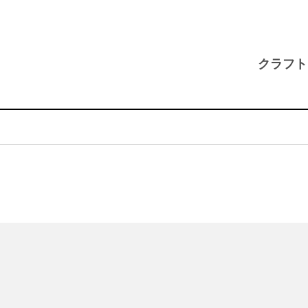
コ
ン
テ
クラフト
ン
ツ
へ
移
動
す
る