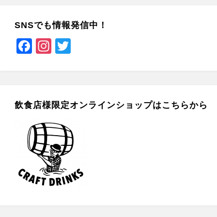
SNSでも情報発信中！
F
In
T
a
st
wi
c
a
tt
e
gr
er
b
a
飲食店様限定オンラインショップはこちらから
o
m
o
k