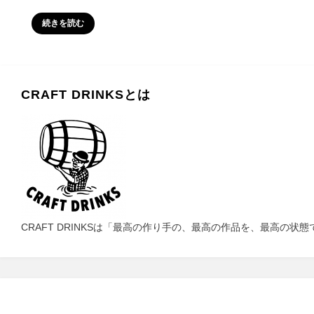
a
a
m
有
c
st
ail
続きを読む
e
o
b
d
o
o
CRAFT DRINKSとは
o
n
k
CRAFT DRINKSは「最高の作り手の、最高の作品を、最高