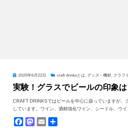
投
2020年6月22日
craft drinksとは
,
グッズ・機材
,
クラフ
稿
実験！グラスでビールの印象は
日:
投稿者
master
CRAFT DRINKSではビールを中心に扱っています
しています。ワイン、酒精強化ワイン、シードル、ウイ
F
M
E
共