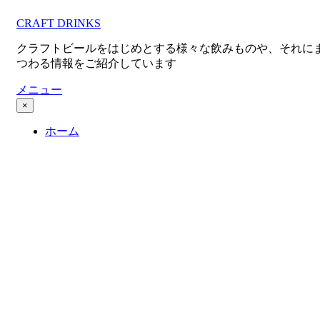
コ
CRAFT DRINKS
ン
テ
クラフトビールをはじめとする様々な飲みものや、それに
ン
つわる情報をご紹介しています
ツ
へ
メニュー
移
×
動
ホーム
す
る