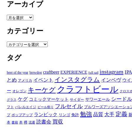
アーカイブ
ア
ー
カテゴリー
カ
イ
ブ
カ
テ
タグ
ゴ
リ
ー
instagram
IPA
craftbeer
EXPERIENCE
beer of the year
brewdog
full sail
インスタグラム
とめ
イベント
インベヴ
ウイ
アメリカ
クラフトビール
キーケグ
ー
オレゴン
クロス
シード
ケグ
コミックマーケット
サワーエール
サイダー
グラス
フルセイル
ブルワーズアソシエーショ
フト
バレルエイジ
ビール祭り
勉強
定義
品質
大手
ランビック
リンゴ
免許
プ
ポップアップ
買収
読書会
本
本
樽
書籍
流通