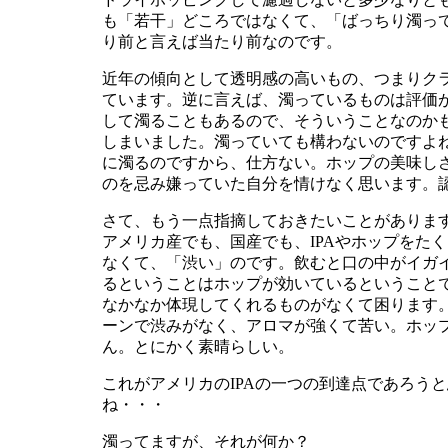
も「若干」どころではなくて、「ばっちり濁っ
り前と言えば当たり前なのです。
近年の傾向として透明感の高いもの、つまりク
ています。逆に言えば、濁っているものは評価
して濁ることもあるので、そういうことなのか
しまいました。濁っていても構わないのですよ
に濁るのですから、仕方ない。ホップの美味し
のを忌み嫌っていた自分を情けなく思います。
さて、もう一点指摘しておきたいことがありま
アメリカ産でも、国産でも、IPAやホップをた
なくて、「渋い」のです。飲むと口の中がイガイ
るということはホップが効いているということ
なかなか体現してくれるものがなくて困ります
ーンで渋みがなく、アロマが強くて苦い。ホッ
ん。とにかく素晴らしい。
これがアメリカのIPAの一つの到達点であろう
ね・・・
濁ってますが、それが何か？