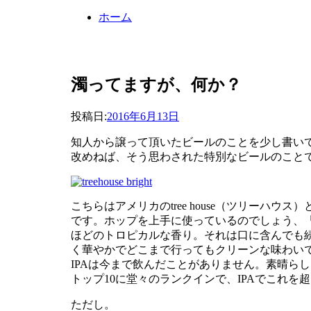
ホーム
濁ってますが、何か？
投稿者
投稿日:
master
2016年6月13日
知人から譲って頂いたビールのことを少し書い
改めねば、そう思わされた特別なビールのこと
こちらはアメリカのtree house（ツリーハウス
です。ホップを上手に使っているのでしょう、
ほどのトロピカルな香り。それは口に含んでも
く華やかでどこまで行ってもクリーンな味わい
IPAは今まで飲んだことがありません。素晴ら
トップ10に堂々のランクインで、IPAでこれ
ただし。