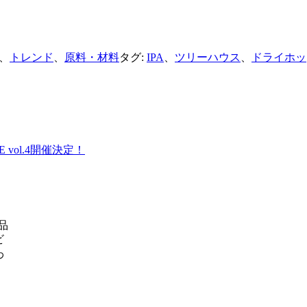
、
トレンド
、
原料・材料
タグ:
IPA
、
ツリーハウス
、
ドライホッ
E vol.4開催決定！
品
ビ
わ