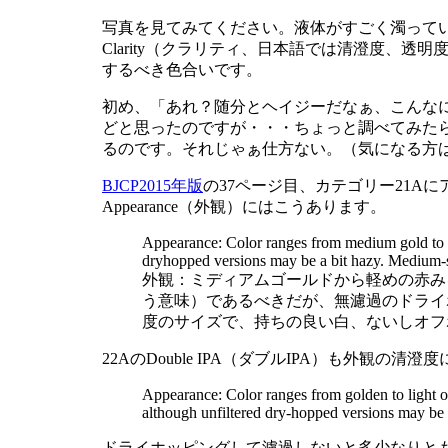
写真を見てみてください。液体がすごく濁って
Clarity（クラリティ、日本語では清澄度、透
するべき色合いです。
初め、「あれ？随分とヘイジーだなぁ、こんな
どと思ったのですが・・・ちょっと調べてみた
るのです。それじゃぁ仕方ない。（気になる方
BJCP2015年版
の37ページ目、カテゴリー21A
Appearance（外観）にはこうあります。
Appearance: Color ranges from medium gold to li
dryhopped versions may be a bit hazy. Medium-si
外観：ミディアムゴールドから軽めの赤み
う意味）であるべきだが、無濾過のドライ
度のサイズで、持ちの良い白、ないしオフ
22AのDouble IPA（ダブルIPA）も外観の
Appearance: Color ranges from golden to light o
although unfiltered dry-hopped versions may be a
ドライホッピングして濾過しないと多少なりと