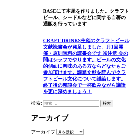
BASEにて本屋を作りました。クラフト
ビール、シードルなどに関する自著の
通販を行っています
CRAFT DRINKS主催のクラフトビール
文献読書会が発足しました。
月1回開
催・原則無料の読書会です ※注意 会の
間はシラフでやります
。
ビールの文化
的側面に興味のある方ならどなたもご
参加頂けます
。
課題文献を読んでクラ
フトビール文化について議論します
。
終了後の懇談会で一杯飲みながら議論
を更に深めましょう！
検索:
検索
アーカイブ
アーカイブ