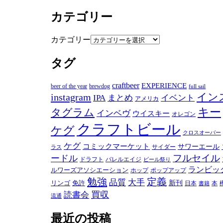
カテゴリー
カテゴリー
タグ
craftbeer
EXPERIENCE
beer of the year
brewdog
full sail
instagram
イン
IPA
まとめ
イベント
アメリカ
キー
タグラム
インベヴ
ウイスキー
オレゴン
クラフトビール
ケグ
クロスオーバー
ケグ
コミックマーケット
サワーエール
サイダー
ラス
フルセイル
ードル
ドラフト
バレルエイジ
ビール祭り
ランビッ
ルワーズアソシエーション
ホップ
ポップアップ
勉強
定義
品質
大手
リンゴ
免許
新刊
日本
本
書籍
買収
読書会
流通
最近の投稿