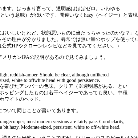
います。はっきり言って、透明感はほぼゼロ。いわゆる
明度という意味）が低いです。間違いなくhazy（ヘイジー）と表現
においしいけれど、状態悪いものに当たっちゃったのかな？」
らその理由が分かりました。尋常では無い量のホップを使って
は公式HPやクローンレシピなどを見てみてください。）
にアメリカンIPAの説明があるので見てみましょう。
ght reddish-amber. Should be clear, although unfiltered
zed, white to offwhite head with good persistence.
を帯びたアンバーの色味。クリア（※透明感がある、とい
ホッピングしたものは若干ヘイジーであっても良い。中程
ホワイトのヘッド。
清澄度について同じことが書いてあります。
rangecopper; most modern versions are fairly pale. Good clarity,
 bit hazy. Moderate-sized, persistent, white to off-white head.
も濁るのは当然ということですが、ツリーハウスのビールはど