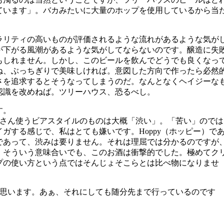
ています」。バカみたいに大量のホップを使用しているから当
ラリティの高いものが評価されるような流れがあるような気が
が下がる風潮があるような気がしてならないのです。醸造に失
もしれません。しかし、このビールを飲んでどうでも良くなっ
ね、ぶっちぎりで美味しければ。意図した方向で作ったら必然
さを追求するとそうなってしまうのだ。なんとなくヘイジーな
認識を改めねば。ツリーハウス、恐るべし。
す。
くさん使うビアスタイルのものは大概「渋い」。「苦い」のでは
ガする感じで、私はとても嫌いです。Hoppy（ホッピー）で
であって、渋みは要りません。それは理屈では分かるのですが
。そういう意味合いでも、このお酒は衝撃的でした。極めてク
プの使い方という点ではそんじょそこらとは比べ物になりませ
と思います。あぁ、それにしても随分先まで行っているのです