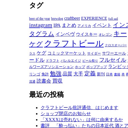
タグ
ゴ
リ
ー
craftbeer
EXPERIENCE
beer of the year
brewdog
full sail
instagram
イン
IPA
まとめ
イベント
アメリカ
キー
タグラム
インベヴ
ウイスキー
オレゴン
クラフトビール
ケグ
クロスオーバー
ケグ
コミックマーケット
サワーエール
サイダー
ラス
フルセイル
ードル
ドラフト
バレルエイジ
ビール祭り
ランビッ
ルワーズアソシエーション
ホップ
ポップアップ
勉強
定義
品質
大手
リンゴ
免許
新刊
日本
本
書籍
買収
読書会
流通
最近の投稿
クラフトビール批評通信、はじめます
ショップ閉店のお知らせ
「XXXXは売れない」は何に由来するか
書評 「酔っ払い」たちの日本近代 酒と