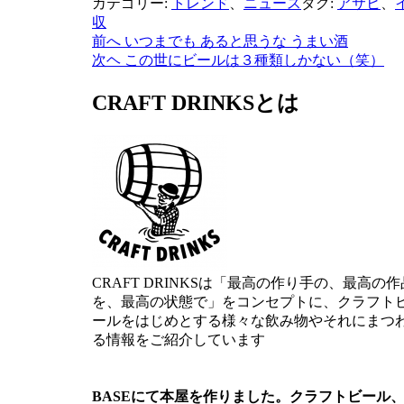
カテゴリー:
トレンド
、
ニュース
タグ:
アサヒ
、
収
前へ
いつまでも あると思うな うまい酒
投
次ヘ
この世にビールは３種類しかない（笑）
稿
CRAFT DRINKSとは
ナ
ビ
ゲ
ー
シ
ョ
ン
CRAFT DRINKSは「最高の作り手の、最高の作
を、最高の状態で」をコンセプトに、クラフト
ールをはじめとする様々な飲み物やそれにまつ
る情報をご紹介しています
BASEにて本屋を作りました。クラフトビール