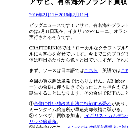
アサヒ、有名海外ブランド買収
投
投稿者
2016年2月11日
master
2016年2月11日
稿
ビッグニュースです！アサヒ、有名海外ブラン
日:
のは2月11日現在、イタリアのペローニ、オラ
実行されるそうです。
CRAFTDRINKSでは「ローカルなクラフト
ルにも関心を寄せています。今までこのブログ
体は昨日あたりから色々と出ていますが、それ
まず、ソースは日本語では
こちら
、英語では
こ
今回の買収劇は単発ではありません。AB Inbev
ー）の合併に伴う動きであったことを押さえてお
誕生することになります。その合併で以下のこ
①
合併に伴い独占禁止法に抵触する恐れ
があり
ミーンタイム醸造所が早速売却候補に挙がる。
②インベヴ、買収を加速。
イギリス・カムデン
リッジ醸造所
。
③販売強化の為、
インベヴが中間流通業者に対