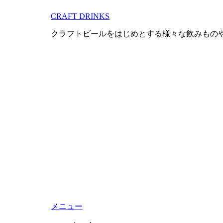
コ
CRAFT DRINKS
ン
テ
クラフトビールをはじめとする様々な飲みもの
ン
ツ
へ
移
動
す
る
メニュー