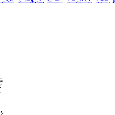
インベヴ
、
グロールシュ
、
ペローニ
、
ミーンタイム
、
ミラー
、
品
ビ
わ
、シ