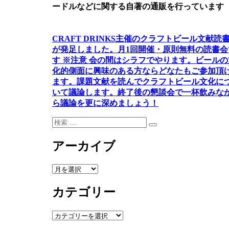
ードルなどに関する自著の通販を行っています
CRAFT DRINKS主催のクラフトビール文献読
が発足しました。
月1回開催・原則無料の読書会
す ※注意 会の間はシラフでやります
。
ビールの
化的側面に興味のある方ならどなたもご参加頂
ます
。
課題文献を読んでクラフトビール文化に
いて議論します
。
終了後の懇談会で一杯飲みな
ら議論を更に深めましょう！
検
検
索:
索
アーカイブ
ア
ー
カテゴリー
カ
イ
ブ
カ
テ