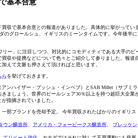
で基本合意
ド買収で基本合意との報道がありました。具体的に挙がってい
ンダのグロールシュ、イギリスのミーンタイムです。今年後半に
ブルワリー」に注目しつつ、対比的にコモディティである大手のビ
で買収や提携などについて色々とご紹介して参りました。報道
に加えて文脈も押さえて頂ければと思います。
ちら
を挙げておきます。
（アンハイザー・ブッシュ・インベブ）とSAB Miller（サブミラ
きましょう。世界のビールシェア30％以上を持つ超巨大企業
とが指摘されていました。
、一部ブランドを売却予定。 今年買収されたばかりのイギリス
タウン醸造所
、
アメリカ・フォーピークス醸造所
、
ブレッケン
してリベート強化
。カナダではそれに対して不買運動にも発展