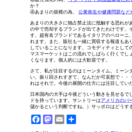
か？
④あまりの規模の為、
公衆衛生や健康問題など
あまりの大きさに独占禁止法に抵触する恐れが
の中で売却するブランドが出てきたわけです。
す。超有名ブランドであるイタリアのペローニ
れます。また、販社も一緒に買収する報道もあ
していることになります。コモディティとして
マスマーケットはこの流れでしばらく行くでし
くなります。個人的には大歓迎です。
さて、私が注目するのはミーンタイム。ミーン
い。振り回されすぎて、なんだか可哀想で・・
れはそれで。今後の展開の仕方には注目してい
日本国内の大手は今後どういう動きを見せるで
ドを持っています。サントリーは
アメリカのバ
儲かるという判断ですね。）サッポロはどうす
Facebook
Mastodon
Email
共
有