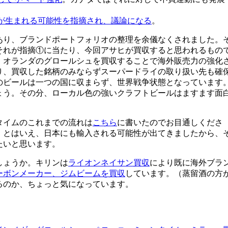
が生まれる可能性を指摘され、議論になる
。
あり、ブランドポートフォリオの整理を余儀なくされました。
それが指摘①に当たり、今回アサヒが買収すると思われるもの
、オランダのグロールシュを買収することで海外販売力の強化
り、買収した銘柄のみならずスーパードライの取り扱い先も確
のビールは一つの国に収まらず、世界戦争状態となっています
ょう。その分、ローカル色の強いクラフトビールはますます面
タイムのこれまでの流れは
こちら
に書いたのでお目通しくださ
・とはいえ、日本にも輸入される可能性が出てきましたから、
たいと思います。
しょうか。キリンは
ライオンネイサン買収
により既に海外ブラ
ーボンメーカー、ジムビームを買収
しています。（蒸留酒の方
るのか、ちょっと気になっています。