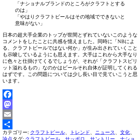
「ナショナルブランドのところがクラフトとする
のは」
「やはりクラフトビールはその地域でできないと
意味がない」
日本の超大手企業のトップが世間とずれていないこのような
コメントをしたことに共感を憶えました。同時に「NBによ
る、クラフトビールではない何か」が生み出されていくこと
も示唆しているようにも思えます。大手はこれから大手なり
に色々と仕掛けてくるでしょうが、それが「クラフトスピリ
ット溢れるもの」なのかはビールそれ自体が証明してくれる
はずです。この問題については少し長い目で見ていこうと思
います。
Facebook
Mastodon
Email
カテゴリー:
クラフトビール
、
トレンド
、
ニュース
、
文化
、
共
論点
タグ:
クラフトビール
、
サッポロ
、
サントリー
、
ナショ