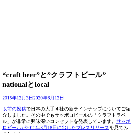
“craft beer”と”クラフトビール”
nationalとlocal
投
投稿者
2015年12月3日
master
2020年6月12日
稿
以前の投稿
で日本の大手４社の新ラインナップについてご紹
日:
介しました。その中でもサッポロビールの「クラフトラベ
ル」が非常に興味深いコンセプトを発表しています。
サッポ
ロビールが2015年3月18日に出したプレスリリース
を見てみ