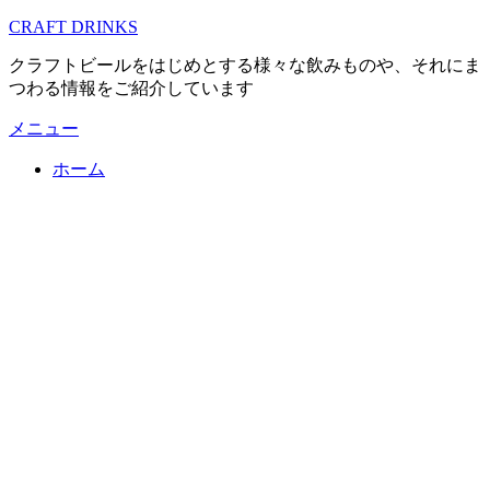
コ
CRAFT DRINKS
ン
クラフトビールをはじめとする様々な飲みものや、それにま
テ
つわる情報をご紹介しています
ン
ツ
メニュー
へ
移
ホーム
動
す
る