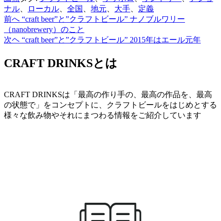
有
ナル
、
ローカル
、
全国
、
地元
、
大手
、
定義
前へ
“craft beer”と”クラフトビール” ナノブルワリー
投
（nanobrewery）のこと
稿
次ヘ
“craft beer”と”クラフトビール” 2015年はエール元年
ナ
CRAFT DRINKSとは
ビ
ゲ
CRAFT DRINKSは「最高の作り手の、最高の作品を、最高
ー
の状態で」をコンセプトに、クラフトビールをはじめとする
シ
様々な飲み物やそれにまつわる情報をご紹介しています
ョ
ン