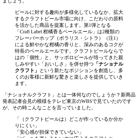
ましょう。
ビールに対する趣向が多様化しているなか、拡大
するクラフトビール市場に向け、こだわりの原料
を活かした商品を提案します。第1弾となる
「Craft Label 柑橘香るペールエール」は2種類の
フレーバーホップ（ポラリス・シトラ）（注1）
による鮮やかな柑橘の香りと、深みのあるコクが
特長のペールエールです。クラフトビールならで
はの「個性」と、サッポロビールが培ってきた親
しみやすい「おいしさ」を併せ持つ
「ナショナル
クラフト」
という新たなポジションを創造し、多
くのお客様に新鮮な驚きと楽しさを提供していき
ます。
「ナショナルクラフト」とは一体何なのでしょうか？新商品
発表記者会見の模様をテレビ東京のWBSで見ていたのです
が、その時こんなことを言っていました。
「（クラフトビールは）どこが作っているか分か
りにくい」
「安心感が担保できていない」