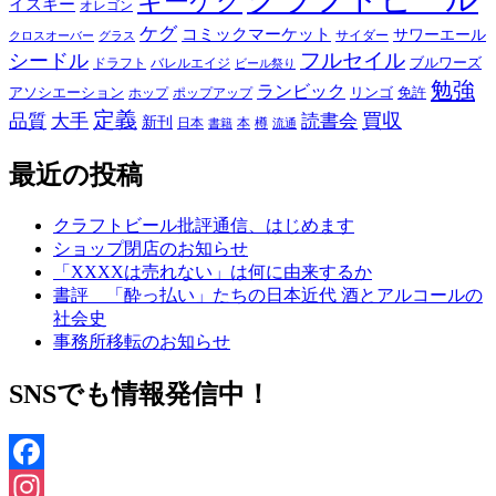
キーケグ
イスキー
オレゴン
ケグ
コミックマーケット
サワーエール
サイダー
グラス
クロスオーバー
フルセイル
シードル
ブルワーズ
ドラフト
バレルエイジ
ビール祭り
勉強
ランビック
アソシエーション
リンゴ
免許
ホップ
ポップアップ
定義
品質
大手
買収
読書会
新刊
日本
本
樽
書籍
流通
最近の投稿
クラフトビール批評通信、はじめます
ショップ閉店のお知らせ
「XXXXは売れない」は何に由来するか
書評 「酔っ払い」たちの日本近代 酒とアルコールの
社会史
事務所移転のお知らせ
SNSでも情報発信中！
Facebook