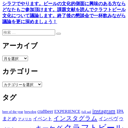
シラフでやります
。
ビールの文化的側面に興味のある方なら
どなたもご参加頂けます
。
課題文献を読んでクラフトビール
文化について議論します
。
終了後の懇談会で一杯飲みながら
議論を更に深めましょう！
検
検
索:
索
アーカイブ
ア
ー
カテゴリー
カ
イ
ブ
カ
テ
タグ
ゴ
リ
ー
instagram
IPA
craftbeer
EXPERIENCE
beer of the year
brewdog
full sail
インスタグラム
まとめ
イベント
インベヴ
ウ
アメリカ
クラフトビール