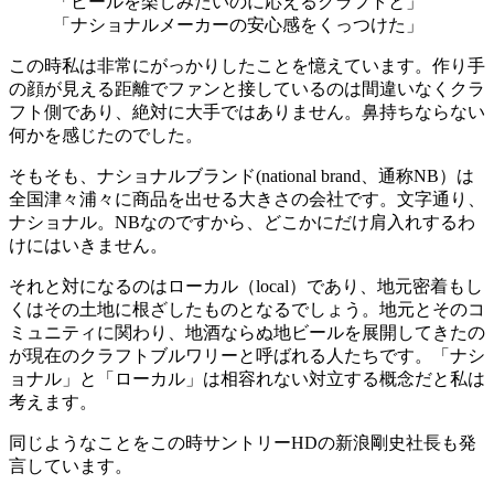
「ビールを楽しみたいのに応えるクラフトと」
「ナショナルメーカーの安心感をくっつけた」
この時私は非常にがっかりしたことを憶えています。作り手
の顔が見える距離でファンと接しているのは間違いなくクラ
フト側であり、絶対に大手ではありません。鼻持ちならない
何かを感じたのでした。
そもそも、ナショナルブランド(national brand、通称NB）は
全国津々浦々に商品を出せる大きさの会社です。文字通り、
ナショナル。NBなのですから、どこかにだけ肩入れするわ
けにはいきません。
それと対になるのはローカル（local）であり、地元密着もし
くはその土地に根ざしたものとなるでしょう。地元とそのコ
ミュニティに関わり、地酒ならぬ地ビールを展開してきたの
が現在のクラフトブルワリーと呼ばれる人たちです。「ナシ
ョナル」と「ローカル」は相容れない対立する概念だと私は
考えます。
同じようなことをこの時サントリーHDの新浪剛史社長も発
言しています。