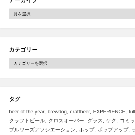
アーカイブ
ア
ー
カ
イ
ブ
カテゴリー
カ
テ
ゴ
リ
ー
タグ
beer of the year
brewdog
craftbeer
EXPERIENCE
ful
クラフトビール
クロスオーバー
グラス
ケグ
コミッ
ブルワーズアソシエーション
ホップ
ポップアップ