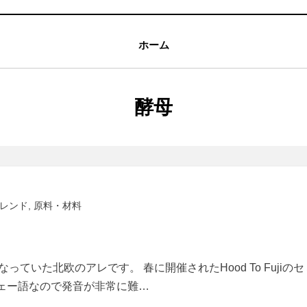
ホーム
タグ
:
酵母
レンド
,
原料・材料
いた北欧のアレです。 春に開催されたHood To Fujiの
ノルウェー語なので発音が非常に難…