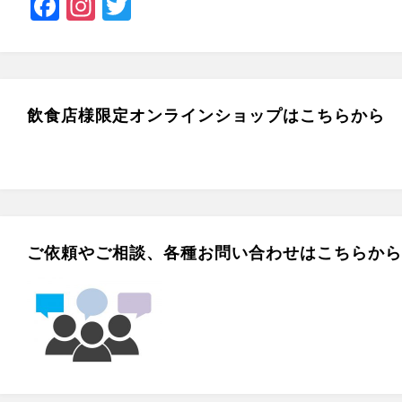
F
In
T
a
st
wi
c
a
tt
e
gr
er
b
a
飲食店様限定オンラインショップはこちらから
o
m
o
k
ご依頼やご相談、各種お問い合わせはこちらから