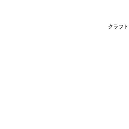
コ
ン
テ
クラフト
ン
ツ
へ
移
動
す
る