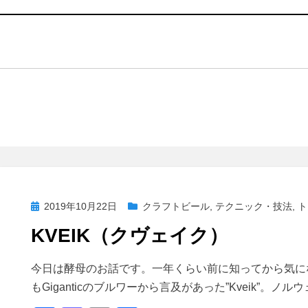
投
2019年10月22日
クラフトビール
,
テクニック・技法
,
ト
稿
KVEIK（クヴェイク）
日:
投稿者
master
今日は酵母のお話です。一年くらい前に知ってから気になって
もGiganticのブルワーから言及があった”Kveik”。