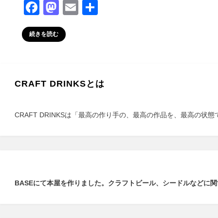
F
M
E
共
a
a
m
有
c
st
ail
続きを読む
e
o
b
d
o
o
CRAFT DRINKSとは
o
n
k
CRAFT DRINKSは「最高の作り手の、最高の作品を、最高
BASEにて本屋を作りました。クラフトビール、シードルなどに