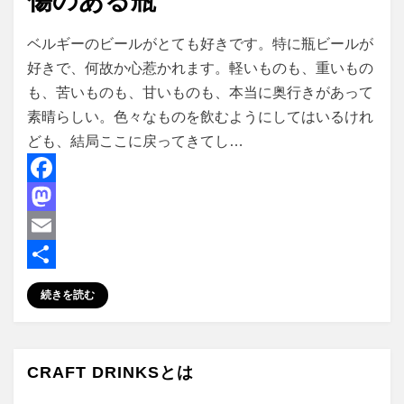
傷のある瓶
投稿者
master
ベルギーのビールがとても好きです。特に瓶ビールが
好きで、何故か心惹かれます。軽いものも、重いもの
も、苦いものも、甘いものも、本当に奥行きがあって
素晴らしい。色々なものを飲むようにしてはいるけれ
ども、結局ここに戻ってきてし…
F
a
M
c
a
E
e
s
m
共
続きを読む
b
t
a
有
o
o
i
o
d
l
CRAFT DRINKSとは
k
o