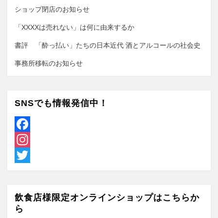
ショップ閉店のお知らせ
「XXXXは売れない」は何に由来するか
書評 「酔っ払い」たちの日本近代 酒とアルコールの社会史
事務所移転のお知らせ
SNSでも情報発信中！
F
a
I
c
n
T
e
s
w
飲食店様限定オンラインショップはこちらか
b
t
i
ら
o
a
t