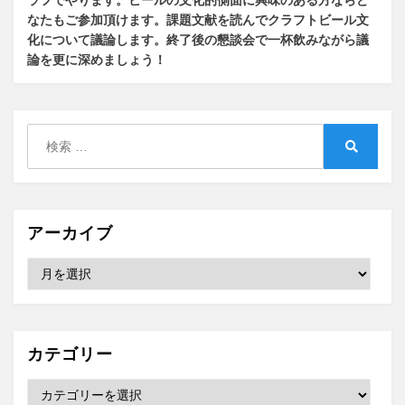
ラフでやります
。
ビールの文化的側面に興味のある方ならど
なたもご参加頂けます
。
課題文献を読んでクラフトビール文
化について議論します
。
終了後の懇談会で一杯飲みながら議
論を更に深めましょう！
検
索:
検
索
アーカイブ
ア
ー
カ
イ
ブ
カテゴリー
カ