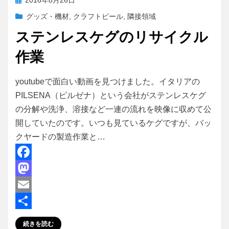
2016年8月26日
稿
グッズ・機材
,
クラフトビール
,
隣接領域
日:
ステンレスケグのリサイクル
作業
投稿者
master
youtubeで面白い動画を見つけました。イタリアの
PILSENA（ピルゼナ）という会社がステンレスケグ
の分解や洗浄、溶接など一連の流れを映像に収めて公
開していたのです。いつも見ているケグですが、バッ
クヤードの製造作業と…
F
a
M
c
a
E
e
s
m
共
続きを読む