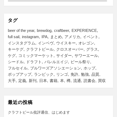
テ
ゴ
リ
ー
タグ
beer of the year
brewdog
craftbeer
EXPERIENCE
full sail
instagram
IPA
まとめ
アメリカ
イベント
インスタグラム
インベヴ
ウイスキー
オレゴン
キーケグ
クラフトビール
クロスオーバー
グラス
ケグ
コミックマーケット
サイダー
サワーエール
シードル
ドラフト
バレルエイジ
ビール祭り
フルセイル
ブルワーズアソシエーション
ホップ
ポップアップ
ランビック
リンゴ
免許
勉強
品質
大手
定義
新刊
日本
書籍
本
樽
流通
読書会
買収
最近の投稿
クラフトビール批評通信、はじめます