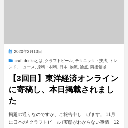
投
2020年2月13日
稿
craft drinksとは
,
クラフトビール
,
テクニック・技法
,
トレ
日:
ンド
,
ニュース
,
原料・材料
,
日本
,
物流
,
論点
,
隣接領域
【3回目】東洋経済オンライン
に寄稿し、本日掲載されまし
た
投稿者
master
掲題の通りなのですが、ご報告申し上げます。 11月
に日本の｢クラフトビール｣実態がわからない事情、12