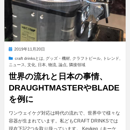
投
2019年11月20日
稿
craft drinksとは
,
グッズ・機材
,
クラフトビール
,
トレンド
,
日:
ニュース
,
文化
,
日本
,
物流
,
論点
,
隣接領域
世界の流れと日本の事情、
DRAUGHTMASTERやBLADE
を例に
投稿者
master
ワンウェイケグ対応は時代の流れで、世界中で様々な
容器が生まれています。私どもCRAFT DRINKSでは
現在下記2つを取り扱っています。 Keykeg（キーケ