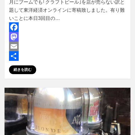
月にブームでも｢クラフトビール｣を店が売らない訳と
題して東洋経済オンラインに寄稿致しました。有り難
いことに本日3回目の…
F
a
M
c
a
E
e
s
m
共
続きを読む
b
t
a
有
o
o
i
o
d
l
k
o
n