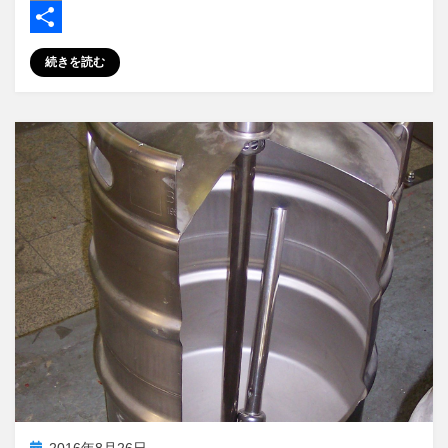
c
a
E
e
s
m
共
続きを読む
b
t
a
有
o
o
i
o
d
l
k
o
n
投