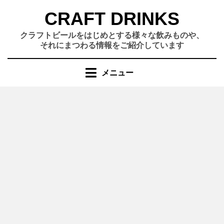
コ
CRAFT DRINKS
ン
テ
クラフトビールをはじめとする様々な飲みものや、
ン
それにまつわる情報をご紹介しています
ツ
へ
メニュー
移
動
す
る