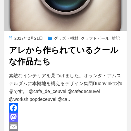
投
2017年2月21日
グッズ・機材
,
クラフトビール
,
雑記
稿
アレから作られているクール
日:
な作品たち
投稿者
master
素敵なインテリアを見つけました。オランダ・アムス
テルダムに本拠地を構えるデザイン集団Buonvinkの作
品です。 @cafe_de_ceuvel @cafedeceuvel
@workshipopdeceuvel @ca…
F
a
M