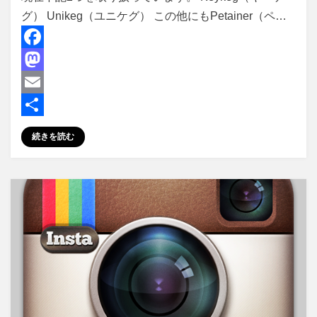
グ） Unikeg（ユニケグ） この他にもPetainer（ペ…
F
a
M
c
a
E
e
s
m
共
続きを読む
b
t
a
有
o
o
i
o
d
l
k
o
n