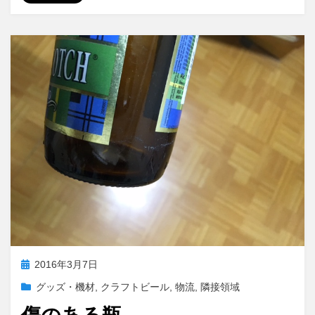
b
t
a
有
o
o
i
o
d
l
k
o
n
投
2016年3月7日
稿
グッズ・機材
,
クラフトビール
,
物流
,
隣接領域
日: