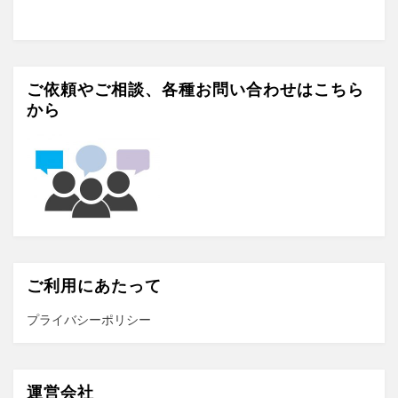
o
g
t
k
r
e
a
r
ご依頼やご相談、各種お問い合わせはこちら
から
m
ご利用にあたって
プライバシーポリシー
運営会社