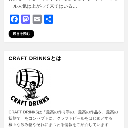
ール人気は上がって来てはいる…
F
M
E
共
a
a
m
有
続きを読む
c
st
ail
e
o
b
d
CRAFT DRINKSとは
o
o
o
n
k
CRAFT DRINKSは「最高の作り手の、最高の作品を、最高の
状態で」をコンセプトに、クラフトビールをはじめとする
様々な飲み物やそれにまつわる情報をご紹介しています