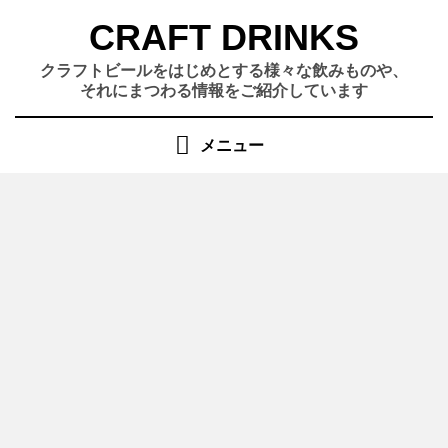
コ
CRAFT DRINKS
ン
テ
クラフトビールをはじめとする様々な飲みものや、
ン
それにまつわる情報をご紹介しています
ツ
へ
メニュー
移
動
す
る