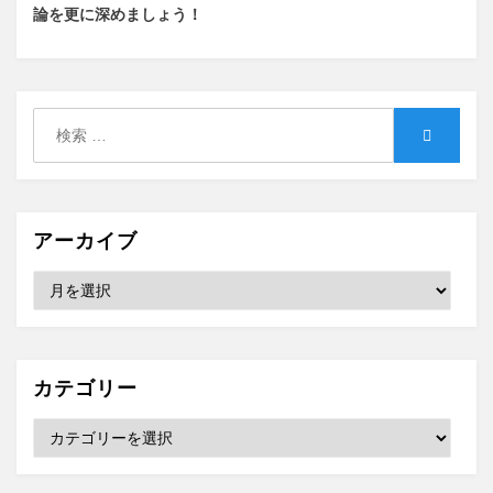
論を更に深めましょう！
検
検
索:
索
アーカイブ
ア
ー
カ
イ
ブ
カテゴリー
カ
テ
ゴ