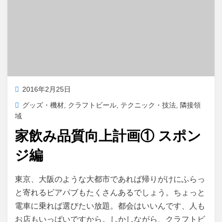
投
2016年2月25日
稿
グッズ・機材
,
クラフトビール
,
テクニック・技法
,
隣接領
日:
域
家飲み品質向上計画① スポン
ジ編
投稿者
master
東京、大阪のような大都市であれば帰りがけにふらっ
と寄れるビアパブもたくさんあるでしょう。ちょっと
電車に乗れば選びたい放題。都会はいいんです、人も
お店もいっぱいですから。しかしながら、クラフトビ