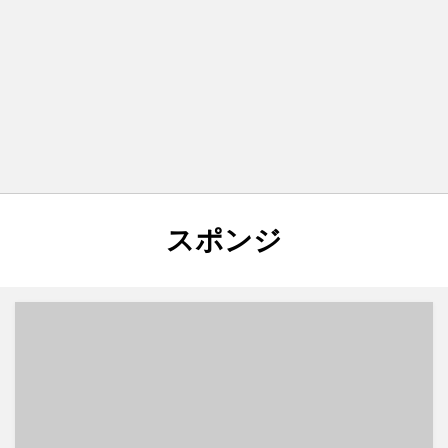
タグ
:
スポンジ