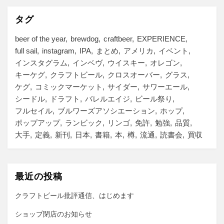
リ
ー
タグ
beer of the year
brewdog
craftbeer
EXPERIENCE
full sail
instagram
IPA
まとめ
アメリカ
イベント
インスタグラム
インベヴ
ウイスキー
オレゴン
キーケグ
クラフトビール
クロスオーバー
グラス
ケグ
コミックマーケット
サイダー
サワーエール
シードル
ドラフト
バレルエイジ
ビール祭り
フルセイル
ブルワーズアソシエーション
ホップ
ポップアップ
ランビック
リンゴ
免許
勉強
品質
大手
定義
新刊
日本
書籍
本
樽
流通
読書会
買収
最近の投稿
クラフトビール批評通信、はじめます
ショップ閉店のお知らせ