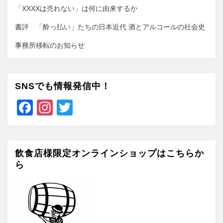
「XXXXは売れない」は何に由来するか
書評 「酔っ払い」たちの日本近代 酒とアルコールの社会史
事務所移転のお知らせ
SNSでも情報発信中！
F
In
T
a
st
wi
c
a
tt
e
gr
er
飲食店様限定オンラインショップはこちらか
ら
b
a
o
m
o
k