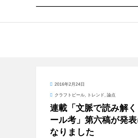
投
2016年2月24日
稿
クラフトビール
,
トレンド
,
論点
日:
連載「文脈で読み解く
ール考」第六稿が発表
なりました