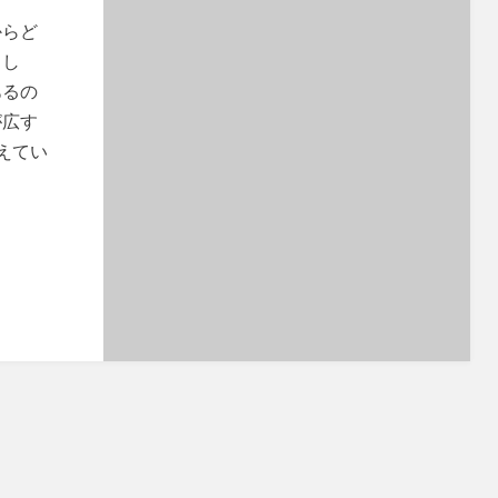
からど
まし
あるの
が広す
えてい