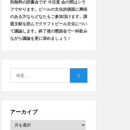
則無料の読書会です ※注意 会の間はシラ
フでやります
。
ビールの文化的側面に興味
のある方ならどなたもご参加頂けます
。
課
題文献を読んでクラフトビール文化につい
て議論します
。
終了後の懇談会で一杯飲み
ながら議論を更に深めましょう！
検
検
索:
索
アーカイブ
ア