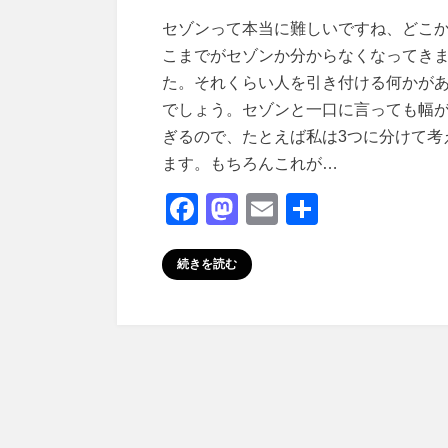
投稿者
master
セゾンって本当に難しいですね、どこ
こまでがセゾンか分からなくなってき
た。それくらい人を引き付ける何かが
でしょう。セゾンと一口に言っても幅
ぎるので、たとえば私は3つに分けて考
ます。もちろんこれが…
F
M
E
共
a
a
m
有
c
st
ail
続きを読む
e
o
b
d
o
o
o
n
k