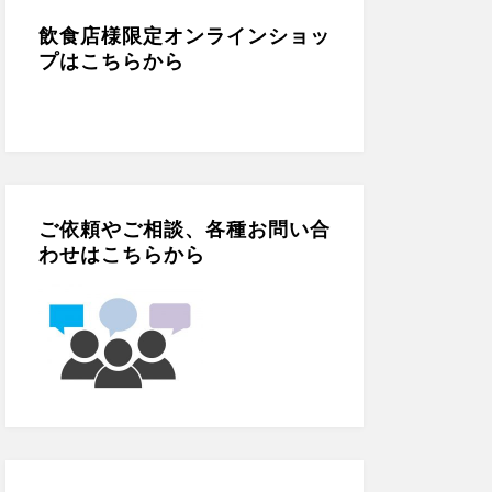
e
gr
er
b
a
飲食店様限定オンラインショッ
プはこちらから
o
m
o
k
ご依頼やご相談、各種お問い合
わせはこちらから