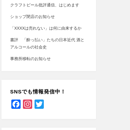
クラフトビール批評通信、はじめます
ショップ閉店のお知らせ
「XXXXは売れない」は何に由来するか
書評 「酔っ払い」たちの日本近代 酒と
アルコールの社会史
事務所移転のお知らせ
SNSでも情報発信中！
F
In
T
a
st
wi
c
a
tt