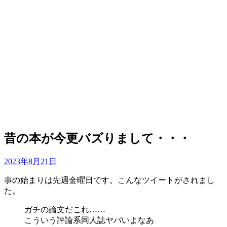
昔の本が今更バズりまして・・・
投
投稿者
2023年8月21日
master
稿
事の始まりは先週金曜日です。こんなツイートがされまし
日:
た。
ガチの論文だこれ……
こういう評論系同人誌ヤバいよなあ