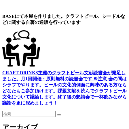
BASEにて本屋を作りました。クラフトビール、シードルな
どに関する自著の通販を行っています
CRAFT DRINKS主催のクラフトビール文献読書会が発足し
ました。
月1回開催・原則無料の読書会です ※注意 会の間は
シラフでやります
。
ビールの文化的側面に興味のある方なら
どなたもご参加頂けます
。
課題文献を読んでクラフトビール
文化について議論します
。
終了後の懇談会で一杯飲みながら
議論を更に深めましょう！
検
検
索:
索
アーカイブ