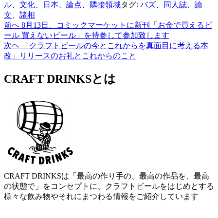
ル
、
文化
、
日本
、
論点
、
隣接領域
タグ:
バズ
、
同人誌
、
論
文
、
諸相
前へ
8月13日、コミックマーケットに新刊「お金で買えるビ
投
ール 買えないビール」を持参して参加致します
稿
次ヘ
「クラフトビールの今とこれからを真面目に考える本
改」リリースのお礼とこれからのこと
ナ
ビ
CRAFT DRINKSとは
ゲ
ー
シ
ョ
ン
CRAFT DRINKSは「最高の作り手の、最高の作品を、最高
の状態で」をコンセプトに、クラフトビールをはじめとする
様々な飲み物やそれにまつわる情報をご紹介しています