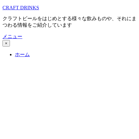
コ
CRAFT DRINKS
ン
クラフトビールをはじめとする様々な飲みものや、それにま
テ
つわる情報をご紹介しています
ン
ツ
メニュー
へ
×
移
動
ホーム
す
る