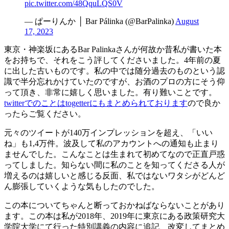
pic.twitter.com/48QquLQS0V
— ぱーりんか │ Bar Pálinka (@BarPalinka)
August
17, 2023
東京・神楽坂にあるBar Palinkaさんが何故か昔私が書いた本
をお持ちで、それをこう評してくださいました。4年前の夏
に出した古いものです。私の中では随分過去のものという認
識で半分忘れかけていたのですが、お酒のプロの方にそう仰
って頂き、非常に嬉しく思いました。有り難いことです。
twitterでのことはtogetterにもまとめられております
ので良か
ったらご覧ください。
元々のツイートが140万インプレッションを超え、「いい
ね」も1,4万件。波及して私のアカウントへの通知も止まり
ませんでした。こんなことは生まれて初めてなので正直戸惑
ってしました。知らない間に私のことを知ってくださる人が
増えるのは嬉しいと感じる反面、私ではないワタシがどんど
ん膨張していくような気もしたのでした。
この本についてちゃんと断っておかねばならないことがあり
ます。この本は私が2018年、2019年に東京にある政策研究大
学院大学にて行った特別講義の内容に追記、改変してまとめ