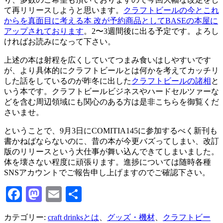
て再リリースしようと思います。
クラフトビールの今とこれ
からを真面目に考える本 改が予約商品としてBASEの本屋に
アップされております
。2〜3週間後に出る予定です。よろし
ければお読みになって下さい。
上述の本は射程を広くしていてつまみ食いはしやすいです
が、より具体的にクラフトビールとは何かを考えてカッチリ
した話をしているのが昨冬に出した
クラフトビールの諸相
と
いう本です。クラフトビールビジネスやハードセルツァーな
どを含む周辺領域にも関心のある方は是非こちらを御覧くだ
さいませ。
ということで、9月3日にCOMITIA145に参加するべく新刊も
書かねばならないのに、昔の本が今更バズってしまい、改訂
版のリリースという大仕事が舞い込んできてしまいました。
体を壊さない程度に頑張ります。進捗については随時各種
SNSアカウントでご報告申し上げますのでご確認下さい。
Facebook
Mastodon
Email
共
有
カテゴリー:
craft drinksとは
、
グッズ・機材
、
クラフトビー