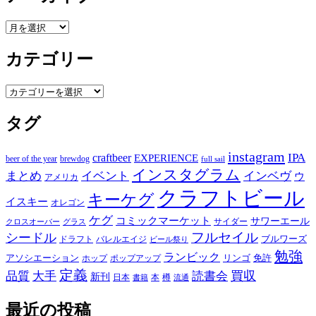
ア
ー
カテゴリー
カ
イ
ブ
カ
テ
タグ
ゴ
リ
ー
instagram
IPA
craftbeer
EXPERIENCE
beer of the year
brewdog
full sail
インスタグラム
まとめ
イベント
インベヴ
ウ
アメリカ
クラフトビール
キーケグ
イスキー
オレゴン
ケグ
コミックマーケット
サワーエール
サイダー
グラス
クロスオーバー
フルセイル
シードル
ブルワーズ
ドラフト
バレルエイジ
ビール祭り
勉強
ランビック
アソシエーション
リンゴ
免許
ホップ
ポップアップ
定義
品質
大手
買収
読書会
新刊
日本
本
樽
書籍
流通
最近の投稿