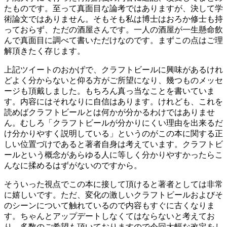
たものです。至って真面目な論考ではありますが、決して学
術論文ではありません。そもそも私は博士はおろか修士も持
っておらず、ただの酒屋さんです。一人の酒屋が一生懸命飲
んで真面目に調べて書いただけなのです。まずこの点はご理
解頂きたく存じます。
上記ツイートのおかげで、クラフトビールに興味があるけれ
どよく分からないと仰る方がご所望になり、幾つものメッセ
ージも頂戴しました。もちろん真っ当なことを書いていま
す。内容にはそれなりに自信はあります。けれども、これを
読めばクラフトビールとは何かが分かるわけではありませ
ん。むしろ「クラフトビールが分かりにくい理由を出来るだ
け分かりやすく説明している」というのがこの本に関する正
しい位置づけであると著者自身は考えています。クラフトビ
ールという概念があらゆる人に等しく分かりやすかったらこ
んなに揉めるはずがないのですから。
そういった視点でこの本に接して頂けると著者としては非常
に嬉しいです。ただ、変化の激しいクラフトビールおよびそ
のシーンについて触れているので内容もすぐに古くなりま
す。ちゃんとアップデートしなくてはならないと考えてお
り、多数のご希望も頂いておりますので今回大幅な改定をし