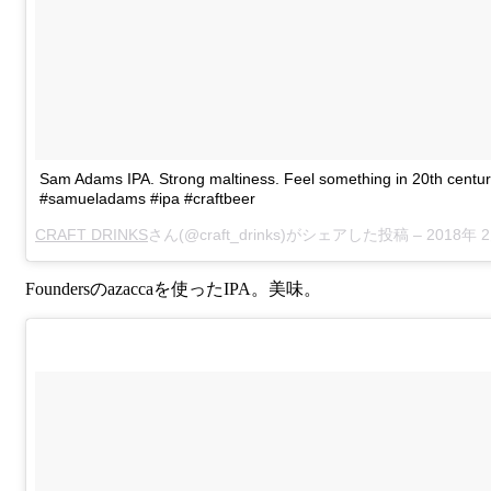
Sam Adams IPA. Strong maltiness. Feel something in 20th centur
#samueladams #ipa #craftbeer
CRAFT DRINKS
さん(@craft_drinks)がシェアした投稿 –
2018年 2月月23日午前12時2
Foundersのazaccaを使ったIPA。美味。