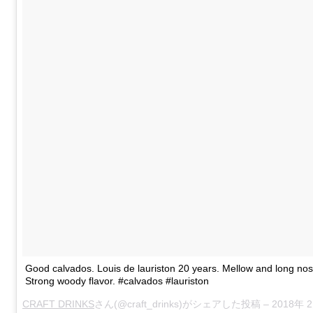
Good calvados. Louis de lauriston 20 years. Mellow and long nos
Strong woody flavor. #calvados #lauriston
CRAFT DRINKS
さん(@craft_drinks)がシェアした投稿 –
2018年 2月月23日午前12時4