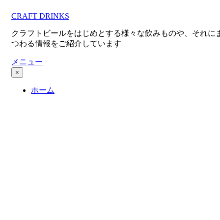
コ
CRAFT DRINKS
ン
テ
クラフトビールをはじめとする様々な飲みものや、それに
ン
つわる情報をご紹介しています
ツ
へ
メニュー
移
×
動
ホーム
す
る