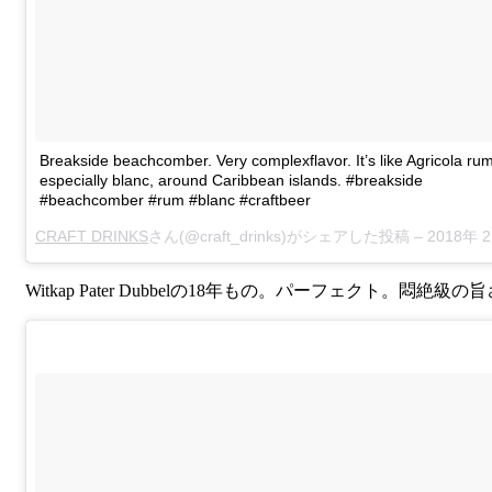
Breakside beachcomber. Very complexflavor. It’s like Agricola rum
especially blanc, around Caribbean islands. #breakside
#beachcomber #rum #blanc #craftbeer
CRAFT DRINKS
さん(@craft_drinks)がシェアした投稿 –
2018年 2月月23日午前12時4
Witkap Pater Dubbelの18年もの。パーフェクト。悶絶級の