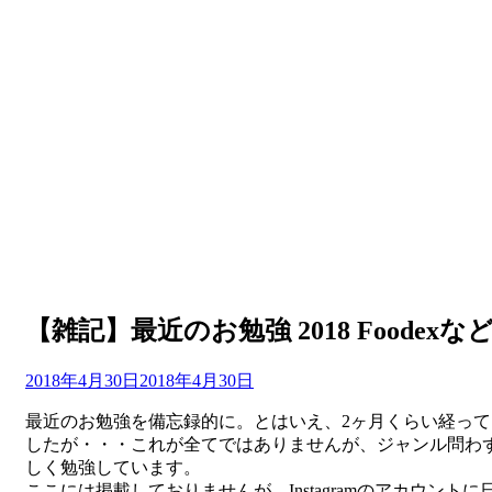
【雑記】最近のお勉強 2018 Foodexな
投
投稿者
2018年4月30日
master
2018年4月30日
稿
最近のお勉強を備忘録的に。とはいえ、2ヶ月くらい経って
日:
したが・・・これが全てではありませんが、ジャンル問わ
しく勉強しています。
ここには掲載しておりませんが、Instagramのアカウントに