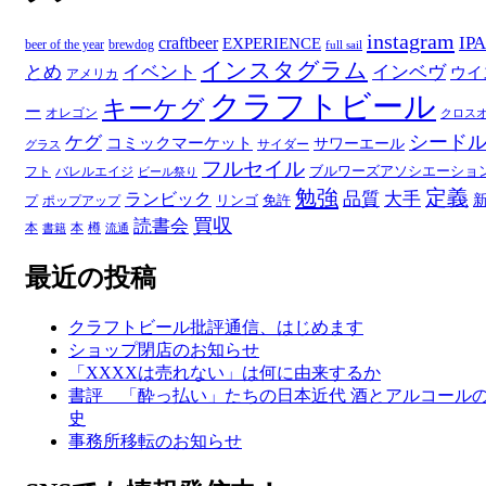
リ
ー
instagram
IPA
craftbeer
EXPERIENCE
beer of the year
brewdog
full sail
インスタグラム
とめ
イベント
インベヴ
ウイ
アメリカ
クラフトビール
キーケグ
ー
オレゴン
クロス
シード
ケグ
コミックマーケット
サワーエール
サイダー
グラス
フルセイル
ブルワーズアソシエーショ
フト
バレルエイジ
ビール祭り
勉強
定義
品質
大手
ランビック
リンゴ
免許
プ
ポップアップ
買収
読書会
本
本
樽
書籍
流通
最近の投稿
クラフトビール批評通信、はじめます
ショップ閉店のお知らせ
「XXXXは売れない」は何に由来するか
書評 「酔っ払い」たちの日本近代 酒とアルコール
史
事務所移転のお知らせ