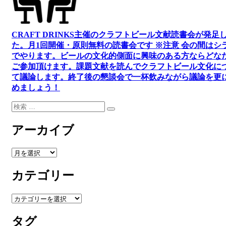
CRAFT DRINKS主催のクラフトビール文献読書会が発足
た。
月1回開催・原則無料の読書会です ※注意 会の間はシ
でやります
。
ビールの文化的側面に興味のある方ならどな
ご参加頂けます
。
課題文献を読んでクラフトビール文化に
て議論します
。
終了後の懇談会で一杯飲みながら議論を更
めましょう！
検
検
索:
索
アーカイブ
ア
ー
カテゴリー
カ
イ
ブ
カ
テ
タグ
ゴ