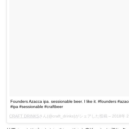
Founders Azacca ipa. sessionable beer. I like it. #founders #aza
#ipa #sessionable #craftbeer
CRAFT DRINKS
さん(@craft_drinks)がシェアした投稿 –
2018年 2月月23日午前12時3