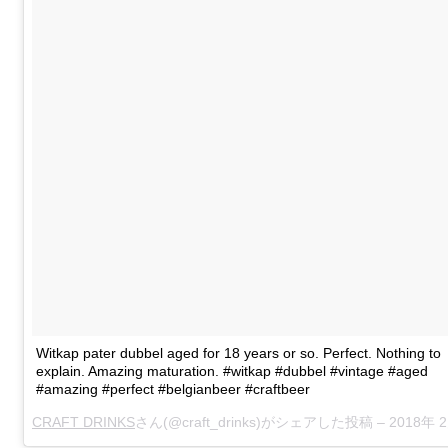
Witkap pater dubbel aged for 18 years or so. Perfect. Nothing to
explain. Amazing maturation. #witkap #dubbel #vintage #aged
#amazing #perfect #belgianbeer #craftbeer
CRAFT DRINKS
さん(@craft_drinks)がシェアした投稿 –
2018年 2月月23日午前12時4