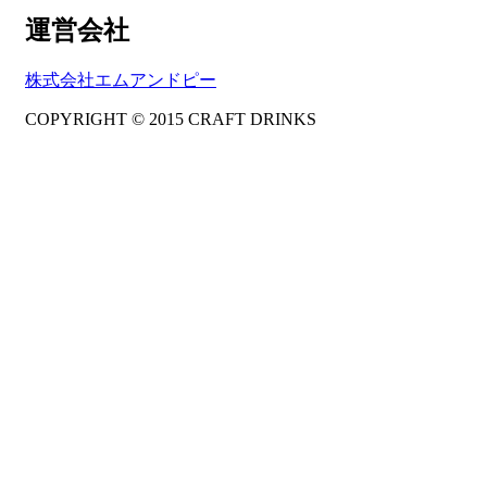
運営会社
株式会社エムアンドピー
COPYRIGHT © 2015 CRAFT DRINKS
Amphibious Theme by
TemplatePocket
⋅
Powered by
WordPress