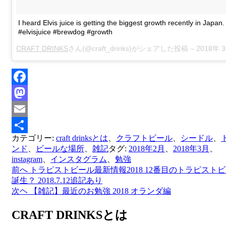
I heard Elvis juice is getting the biggest growth recently in Japan.
#elvisjuice #brewdog #growth
CRAFT DRINKS
さん(@craft_drinks)がシェアした投稿 –
2018年 3月月4日午後5時03
Facebook
Mastodon
Email
カテゴリー:
craft drinksとは
、
クラフトビール
、
シードル
、
共
ンド
、
ビールな場所
、
雑記
タグ:
2018年2月
、
2018年3月
、
有
instagram
、
インスタグラム
、
勉強
前へ
トラピストビール最新情報2018 12番目のトラピスト
投
誕生？ 2018.7.12追記あり
稿
次ヘ
【雑記】最近のお勉強 2018 オランダ編
ナ
CRAFT DRINKSとは
ビ