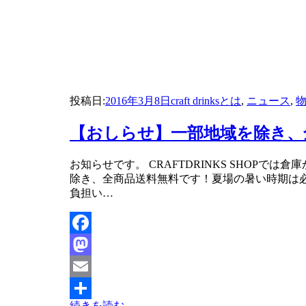
投稿日:
2016年3月8日
craft drinksとは
,
ニュース
,
【おしらせ】一部地域を除き、
投稿者
お知らせです。 CRAFTDRINKS SHOP
master
除き、全商品送料無料です！夏場の暑い時期は
負担い…
Facebook
Mastodon
Email
続きを読む