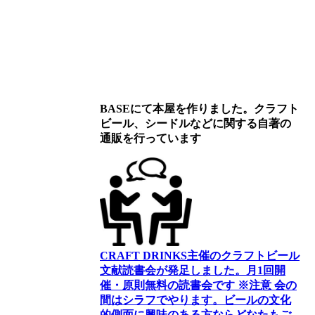
BASEにて本屋を作りました。クラフト
ビール、シードルなどに関する自著の
通販を行っています
CRAFT DRINKS主催のクラフトビール
文献読書会が発足しました。
月1回開
催・原則無料の読書会です ※注意 会の
間はシラフでやります
。
ビールの文化
的側面に興味のある方ならどなたもご