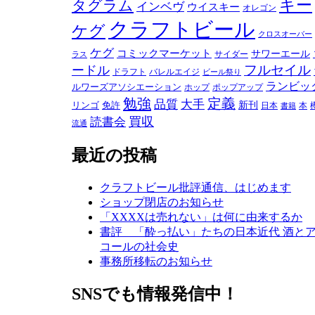
キー
タグラム
インベヴ
ウイスキー
オレゴン
クラフトビール
ケグ
クロスオーバー
ケグ
コミックマーケット
サワーエール
サイダー
ラス
フルセイル
ードル
ドラフト
バレルエイジ
ビール祭り
ランビッ
ルワーズアソシエーション
ホップ
ポップアップ
勉強
定義
品質
大手
リンゴ
免許
新刊
日本
本
書籍
買収
読書会
流通
最近の投稿
クラフトビール批評通信、はじめます
ショップ閉店のお知らせ
「XXXXは売れない」は何に由来するか
書評 「酔っ払い」たちの日本近代 酒と
コールの社会史
事務所移転のお知らせ
SNSでも情報発信中！