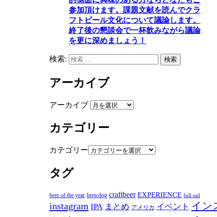
参加頂けます
。
課題文献を読んでクラ
フトビール文化について議論します
。
終了後の懇談会で一杯飲みながら議論
を更に深めましょう！
検索:
検索
アーカイブ
アーカイブ
カテゴリー
カテゴリー
タグ
craftbeer
EXPERIENCE
beer of the year
brewdog
full sail
instagram
イン
IPA
まとめ
イベント
アメリカ