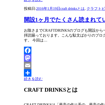
共
投稿日:
2016年1月19日
craft drinksとは
,
クラフト
有
開設1ヶ月でたくさん読まれて
投稿者
お陰さまでCRAFTDRINKSのブログも開設
master
拝読賜っております。こんな駄文ばかりのブロ
す。 今回は…
Facebook
Mastodon
Email
続きを読む
共
有
CRAFT DRINKSとは
CRAFT DRINKSは「最高の作り手の、最高の作