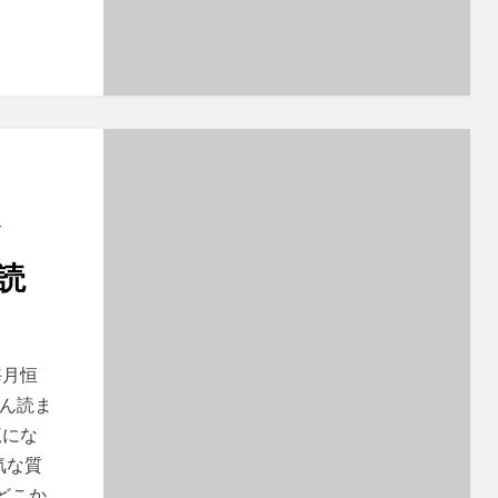
ド
読
毎月恒
さん読ま
覧にな
気な質
どこか