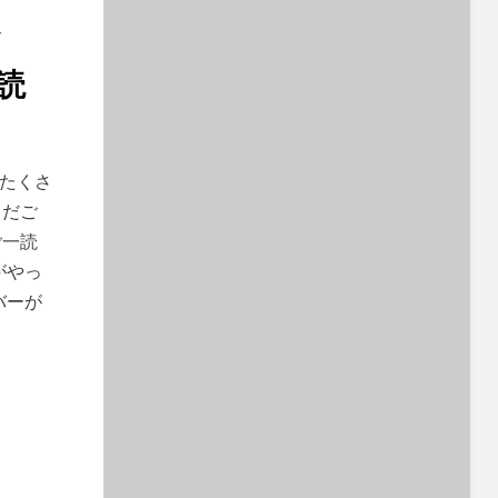
ド
読
にたくさ
まだご
ご一読
がやっ
バーが