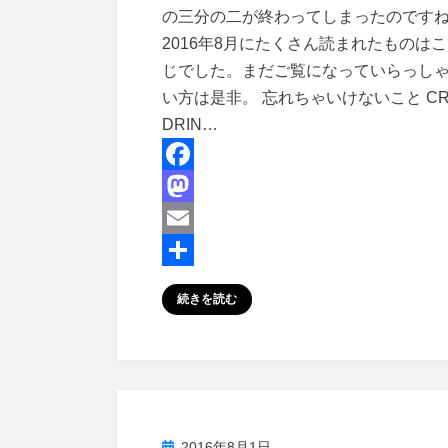
の三分の二が終わってしまったのです
2016年8月にたくさん読まれたものは
じでした。まだご覧になっていらっし
い方は是非。 忘れちゃいけないこと CR
DRIN…
F
a
M
c
a
E
e
s
m
共
続きを読む
b
t
a
有
o
o
i
o
d
l
k
o
n
投
2016年8月1日