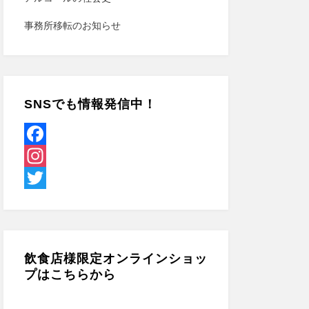
事務所移転のお知らせ
SNSでも情報発信中！
F
a
I
c
n
T
e
s
w
b
t
i
飲食店様限定オンラインショッ
o
a
t
プはこちらから
o
g
t