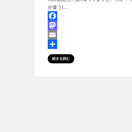
が違うI…
F
a
M
c
a
E
e
s
m
共
続きを読む
b
t
a
有
o
o
i
o
d
l
k
o
n