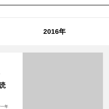
タグ
:
2016年
ド
読
で一年