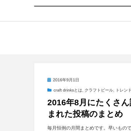
投
2016年9月1日
稿
craft drinksとは
,
クラフトビール
,
トレン
日:
2016年8月にたくさん
まれた投稿のまとめ
投稿者
master
毎月恒例の月間まとめです。早いもの