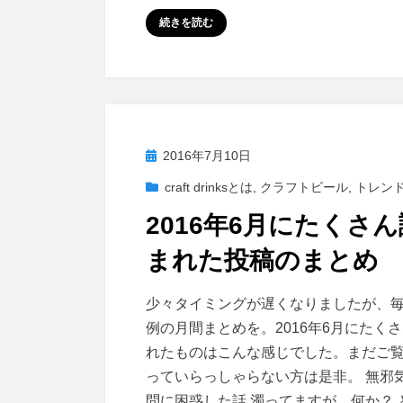
e
s
m
共
続きを読む
b
t
a
有
o
o
i
o
d
l
k
o
n
投
2016年7月10日
稿
craft drinksとは
,
クラフトビール
,
トレン
日:
2016年6月にたくさん
まれた投稿のまとめ
投稿者
master
少々タイミングが遅くなりましたが、
例の月間まとめを。2016年6月にたく
れたものはこんな感じでした。まだご
っていらっしゃらない方は是非。 無邪
問に困惑した話 濁ってますが、何か？ 