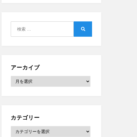
検
索:
検
索
アーカイブ
ア
ー
カ
イ
ブ
カテゴリー
カ