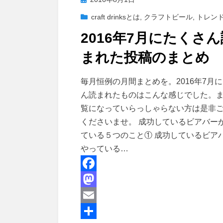
稿
craft drinksとは
,
クラフトビール
,
トレン
日:
2016年7月にたくさん
まれた投稿のまとめ
投稿者
master
毎月恒例の月間まとめを。2016年7月
ん読まれたものはこんな感じでした。
覧になっていらっしゃらない方は是非
くださいませ。 成功しているビアバー
ている５つのこと① 成功しているビア
やっている…
F
a
M
c
a
E