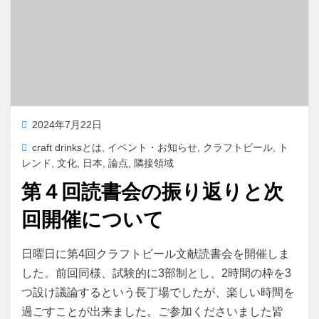
投
2024年7月22日
稿
craft drinksとは
,
イベント・お知らせ
,
クラフトビール
,
ト
日:
レンド
,
文化
,
日本
,
論点
,
隣接領域
第４回読書会の振り返りと次
回開催について
投稿者
master
日曜日に第4回クラフトビール文献読書会を開催しま
した。前回同様、試験的に3部制とし、2時間の枠を3
つ設け議論するという長丁場でしたが、楽しい時間を
過ごすことが出来ました。ご参加くださいました皆