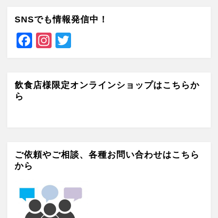
SNSでも情報発信中！
F
In
T
a
st
wi
c
a
tt
e
gr
er
飲食店様限定オンラインショップはこちらか
ら
b
a
o
m
o
k
ご依頼やご相談、各種お問い合わせはこちら
から