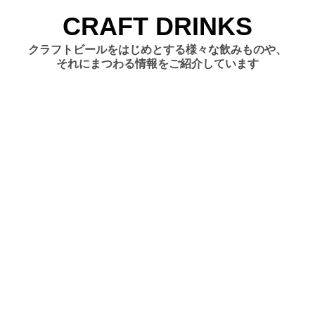
コ
CRAFT DRINKS
ン
テ
クラフトビールをはじめとする様々な飲みものや、
ン
それにまつわる情報をご紹介しています
ツ
へ
移
動
す
る