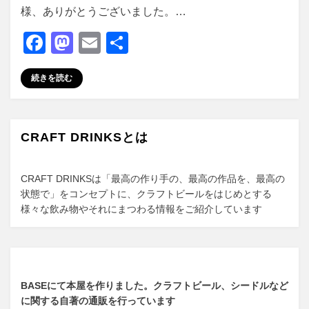
様、ありがとうございました。…
F
M
E
共
a
a
m
有
続きを読む
c
st
ail
e
o
b
d
CRAFT DRINKSとは
o
o
o
n
CRAFT DRINKSは「最高の作り手の、最高の作品を、最高の
k
状態で」をコンセプトに、クラフトビールをはじめとする
様々な飲み物やそれにまつわる情報をご紹介しています
BASEにて本屋を作りました。クラフトビール、シードルなど
に関する自著の通販を行っています