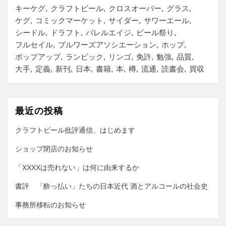
キーケグ
クラフトビール
クロスオーバー
グラス
ケグ
コミックマーケット
サイダー
サワーエール
シードル
ドラフト
バレルエイジ
ビール祭り
フルセイル
ブルワーズアソシエーション
ホップ
ポップアップ
ランビック
リンゴ
免許
勉強
品質
大手
定義
新刊
日本
書籍
本
樽
流通
読書会
買収
最近の投稿
クラフトビール批評通信、はじめます
ショップ閉店のお知らせ
「XXXXは売れない」は何に由来するか
書評 「酔っ払い」たちの日本近代 酒とアルコールの社会史
事務所移転のお知らせ