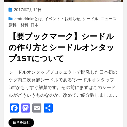
投
2017年7月12日
稿
craft drinksとは
,
イベント・お知らせ
,
シードル
,
ニュース
,
日:
原料・材料
,
日本
【要ブックマーク】シードル
の作り方とシードルオンタッ
プ1STについて
投稿者
master
シードルオンタッププロジェクトで開発した日本初の
ケグ内二次発酵シードルである”シードルオンタップ
1st”がもうすぐ解禁です。その前にまずはこのシード
ルがどういうものなのか、改めてご紹介致しましょ…
F
M
E
共
a
a
m
有
続きを読む
c
st
ail