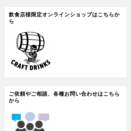
c
a
tt
e
gr
er
飲食店様限定オンラインショップはこちらか
ら
b
a
o
m
o
k
ご依頼やご相談、各種お問い合わせはこちら
から