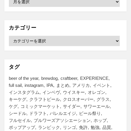
ー
カ
イ
ブ
カテゴリー
カ
テ
ゴ
リ
ー
タグ
beer of the year
brewdog
craftbeer
EXPERIENCE
full sail
instagram
IPA
まとめ
アメリカ
イベント
インスタグラム
インベヴ
ウイスキー
オレゴン
キーケグ
クラフトビール
クロスオーバー
グラス
ケグ
コミックマーケット
サイダー
サワーエール
シードル
ドラフト
バレルエイジ
ビール祭り
フルセイル
ブルワーズアソシエーション
ホップ
ポップアップ
ランビック
リンゴ
免許
勉強
品質