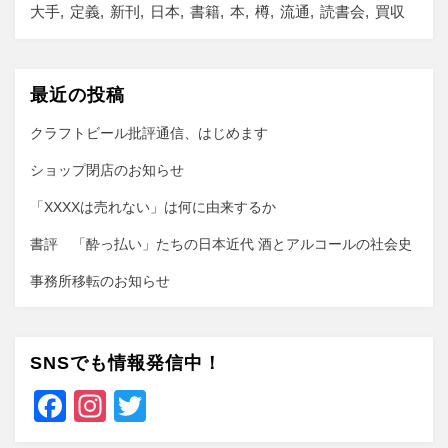
大手
定義
新刊
日本
書籍
本
樽
流通
読書会
買収
最近の投稿
クラフトビール批評通信、はじめます
ショップ閉店のお知らせ
「XXXXは売れない」は何に由来するか
書評 「酔っ払い」たちの日本近代 酒とアルコールの社会史
事務所移転のお知らせ
SNSでも情報発信中！
F
In
T
a
st
wi