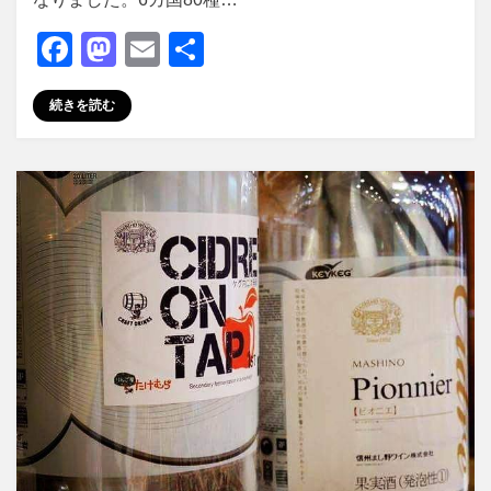
F
M
E
共
a
a
m
有
続きを読む
c
st
ail
e
o
b
d
o
o
o
n
k