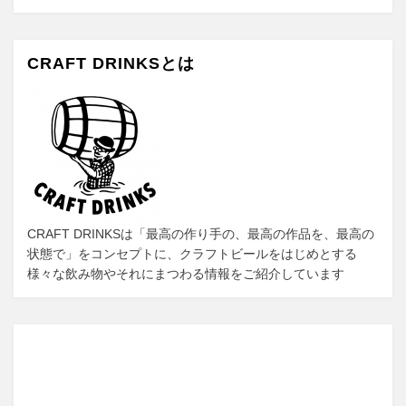
e
o
b
d
CRAFT DRINKSとは
o
o
o
n
k
CRAFT DRINKSは「最高の作り手の、最高の作品を、最高の
状態で」をコンセプトに、クラフトビールをはじめとする
様々な飲み物やそれにまつわる情報をご紹介しています