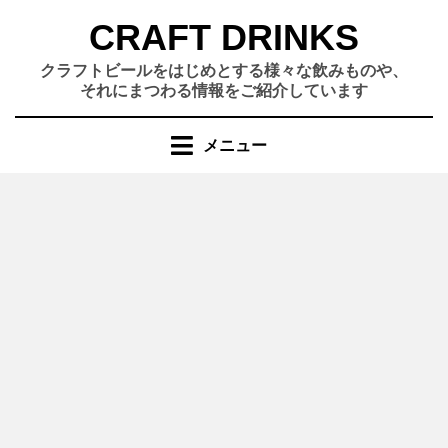
コ
CRAFT DRINKS
ン
テ
クラフトビールをはじめとする様々な飲みものや、
ン
それにまつわる情報をご紹介しています
ツ
へ
メニュー
移
動
す
る