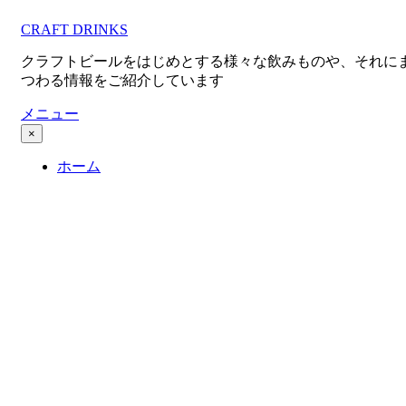
コ
CRAFT DRINKS
ン
テ
クラフトビールをはじめとする様々な飲みものや、それに
ン
つわる情報をご紹介しています
ツ
へ
メニュー
移
×
動
ホーム
す
る