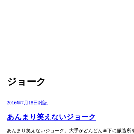
:
タグ
ジョーク
投
2016年7月18日
雑記
稿
日:
あんまり笑えないジョーク
投稿者
あんまり笑えないジョーク。大手がどんどん傘下に醸造所
master