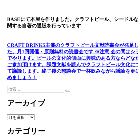
BASEにて本屋を作りました。クラフトビール、シードル
関する自著の通販を行っています
CRAFT DRINKS主催のクラフトビール文献読書会が発足
た。
月1回開催・原則無料の読書会です ※注意 会の間はシ
でやります
。
ビールの文化的側面に興味のある方ならどな
ご参加頂けます
。
課題文献を読んでクラフトビール文化に
て議論します
。
終了後の懇談会で一杯飲みながら議論を更
めましょう！
検
検
索:
索
アーカイブ
ア
ー
カテゴリー
カ
イ