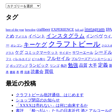
ブ
カ
テ
タグ
ゴ
リ
ー
instagram
IPA
craftbeer
EXPERIENCE
beer of the year
brewdog
full sail
インスタグラム
とめ
イベント
インベヴ
ウイ
アメリカ
クラフトビール
キーケグ
ー
オレゴン
クロス
シード
ケグ
コミックマーケット
サワーエール
サイダー
グラス
フルセイル
ブルワーズアソシエーショ
フト
バレルエイジ
ビール祭り
勉強
定義
品質
大手
ランビック
リンゴ
免許
プ
ポップアップ
買収
読書会
本
本
樽
書籍
流通
最近の投稿
クラフトビール批評通信、はじめます
ショップ閉店のお知らせ
「XXXXは売れない」は何に由来するか
書評 「酔っ払い」たちの日本近代 酒とアルコール