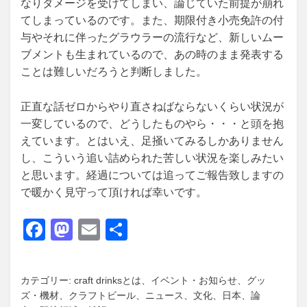
なりダメージを受けてしまい、論じていた前提が崩れ
てしまっているのです。また、期限付き小売免許の付
与やそれに伴ったグラウラーの流行など、新しいムー
ブメントも生まれているので、あの時のまま発表する
ことは難しいだろうと判断しました。
正直な話ゼロからやり直さねばならないくらい状況が
一変しているので、どうしたものやら・・・と頭を抱
えています。とはいえ、足掻いてみるしかありません
し、こういう追い詰められた苦しい状況を楽しみたい
と思います。経過については追ってご報告致しますの
で暖かく見守って頂ければ幸いです。
F
M
E
共
a
a
m
有
c
st
ail
カテゴリー:
craft drinksとは
、
イベント・お知らせ
、
グッ
e
o
ズ・機材
、
クラフトビール
、
ニュース
、
文化
、
日本
、
論