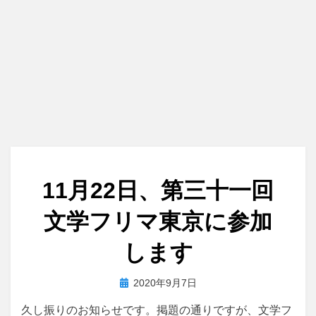
11月22日、第三十一回
文学フリマ東京に参加
します
投
投稿者
2020年9月7日
master
稿
久し振りのお知らせです。掲題の通りですが、文学フ
日: