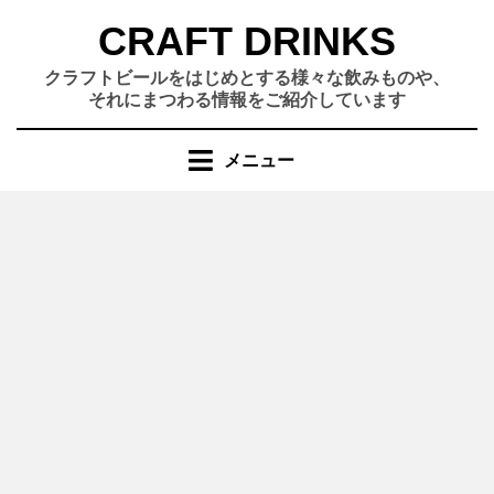
コ
CRAFT DRINKS
ン
テ
クラフトビールをはじめとする様々な飲みものや、
ン
それにまつわる情報をご紹介しています
ツ
へ
メニュー
移
動
す
る