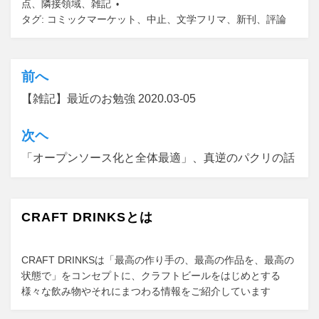
点
、
隣接領域
b
d
、
雑記
タグ:
コミックマーケット
、
中止
、
文学フリマ
、
新刊
、
評論
o
o
o
n
k
前へ
投
【雑記】最近のお勉強 2020.03-05
稿
ナ
次ヘ
ビ
「オープンソース化と全体最適」、真逆のパクリの話
ゲ
ー
CRAFT DRINKSとは
シ
ョ
CRAFT DRINKSは「最高の作り手の、最高の作品を、最高の
ン
状態で」をコンセプトに、クラフトビールをはじめとする
様々な飲み物やそれにまつわる情報をご紹介しています