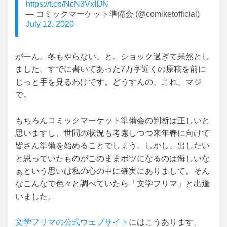
https://t.co/NcN3VxIIJN
— コミックマーケット準備会 (@comiketofficial)
July 12, 2020
がーん。冬もやらない、と。ショック過ぎて呆然とし
ました。すでに書いてあった7万字近くの原稿を前に
じっと手を見るわけです。どうすんの、これ、マジ
で。
もちろんコミックマーケット準備会の判断は正しいと
思いますし、世間の状況も考慮しつつ来年春に向けて
皆さん準備を始めることでしょう。しかし、出したい
と思っていたものがこのままボツになるのは悔しいな
ぁという思いは私の心の中に確実にありまして。そん
なこんなで色々と調べていたら「文学フリマ」と出逢
いました。
文学フリマの公式ウェブサイト
にはこうあります。