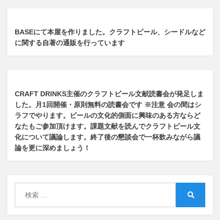
BASEにて本屋を作りました。クラフトビール、シードルなど
に関する自著の通販を行っています
CRAFT DRINKS主催のクラフトビール文献読書会が発足しま
した。
月1回開催・原則無料の読書会です ※注意 会の間はシ
ラフでやります
。
ビールの文化的側面に興味のある方ならど
なたもご参加頂けます
。
課題文献を読んでクラフトビール文
化について議論します
。
終了後の懇談会で一杯飲みながら議
論を更に深めましょう！
検
索:
検
索