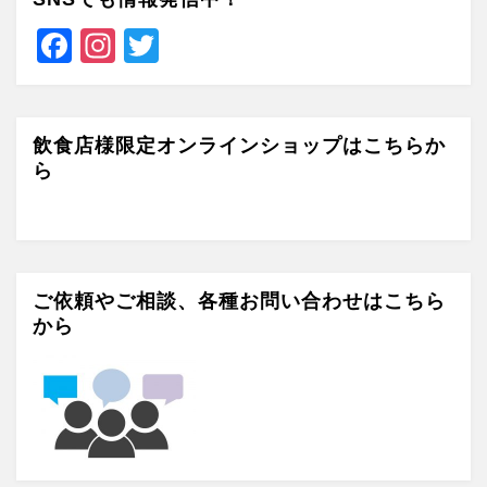
F
In
T
a
st
wi
c
a
tt
e
gr
er
飲食店様限定オンラインショップはこちらか
ら
b
a
o
m
o
k
ご依頼やご相談、各種お問い合わせはこちら
から