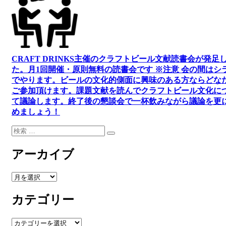
CRAFT DRINKS主催のクラフトビール文献読書会が発足
た。
月1回開催・原則無料の読書会です ※注意 会の間はシ
でやります
。
ビールの文化的側面に興味のある方ならどな
ご参加頂けます
。
課題文献を読んでクラフトビール文化に
て議論します
。
終了後の懇談会で一杯飲みながら議論を更
めましょう！
検
検
索:
索
アーカイブ
ア
ー
カテゴリー
カ
イ
ブ
カ