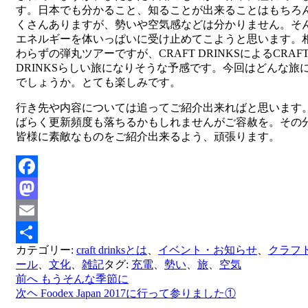
す。日本でも分かること、知ることが出来ることはもちろ
くさんありますが、勢いや空気感などは分かりません。そ
エネルギーを体いっぱいに受け止めてこようと思います。
わらずの弾丸ツアーですが、CRAFT DRINKSによるCRAF
DRINKSらしい旅になりそうな予感です。今回はどんな旅
でしょうか。とても楽しみです。
行き先や内容については追ってご紹介出来ればと思います
ばらく更新頻度も落ちるかもしれませんがご容赦を。その
皆様に素敵なものをご紹介出来るよう、頑張ります。
Facebook
Mastodon
Email
カテゴリー:
craft drinksとは
、
イベント・お知らせ
、
クラフ
共
ール
、
文化
、
雑記
タグ:
充電
、
勢い
、
旅
、
空気
有
前へ
もうそんな季節に
投
次ヘ
Foodex Japan 2017に行って参りました①
稿