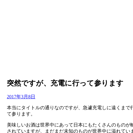
突然ですが、充電に行って参ります
投
投稿者
2017年3月8日
master
稿
本当にタイトルの通りなのですが、急遽充電しに遠くまで
日:
て参ります。
美味しいお酒は世界中にあって日本にもたくさんのものが
されていますが、まだまだ未知のものが世界中に溢れてい