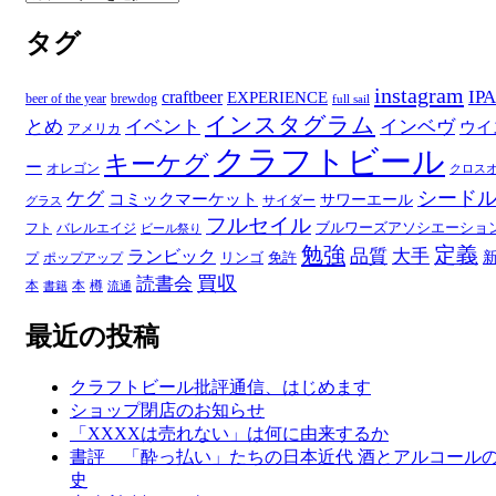
テ
タグ
ゴ
リ
ー
instagram
IPA
craftbeer
EXPERIENCE
beer of the year
brewdog
full sail
インスタグラム
とめ
イベント
インベヴ
ウイ
アメリカ
クラフトビール
キーケグ
ー
オレゴン
クロス
シード
ケグ
コミックマーケット
サワーエール
サイダー
グラス
フルセイル
ブルワーズアソシエーショ
フト
バレルエイジ
ビール祭り
勉強
定義
品質
大手
ランビック
リンゴ
免許
プ
ポップアップ
買収
読書会
本
本
樽
書籍
流通
最近の投稿
クラフトビール批評通信、はじめます
ショップ閉店のお知らせ
「XXXXは売れない」は何に由来するか
書評 「酔っ払い」たちの日本近代 酒とアルコール
史