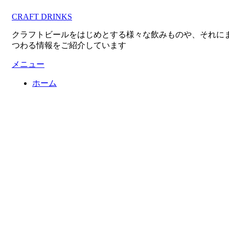
コ
CRAFT DRINKS
ン
テ
クラフトビールをはじめとする様々な飲みものや、それに
ン
つわる情報をご紹介しています
ツ
へ
メニュー
移
ホーム
動
す
る