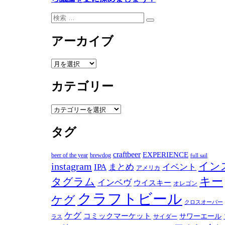
検
検
索:
索
アーカイブ
ア
ー
カテゴリー
カ
イ
ブ
カ
テ
タグ
ゴ
リ
ー
craftbeer
EXPERIENCE
beer of the year
brewdog
full sail
instagram
イン
IPA
まとめ
イベント
アメリカ
キー
タグラム
インベヴ
ウイスキー
オレゴン
クラフトビール
ケグ
クロスオーバー
ケグ
コミックマーケット
サワーエール
サイダー
ラス