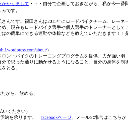
っかかりまして
・・・自分で企画しておきながら、私が今一番
しみです。
弘さんです
。福田さんは2015年にロードバイクチーム、レモネ
務め、現在
もロードバイク選手や個人選手のトレーナーとして
ではの簡単にで
きる運動や体操なども教えていただきます！！
hif.wordpress.com/
about/
）
スロン・バ
イクのトレーニングプログラムを提供。力が強い弱
自分で思った通り
に動かせるようになること。自分の身体を制
法をとる。
飲める体だから、飲める」
支払いください）
ご予約を承ります。
facebookページ
、メールの場合はこちらか