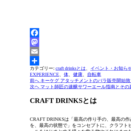
Facebook
Mastodon
Email
カテゴリー:
craft drinksとは
、
イベント・お知ら
共
EXPERIENCE
、
体
、
健康
、
自転車
有
前へ
キーケグ アタッチメントのバラ販売開始致
投
次ヘ
マット師匠の速醸サワーエール指南とその
稿
CRAFT DRINKSとは
ナ
ビ
ゲ
CRAFT DRINKSは「最高の作り手の、最高の作
を、最高の状態で」をコンセプトに、クラフト
ー