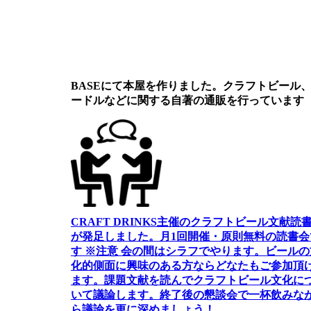
BASEにて本屋を作りました。クラフトビール
ードルなどに関する自著の通販を行っています
CRAFT DRINKS主催のクラフトビール文献読
が発足しました。
月1回開催・原則無料の読書会
す ※注意 会の間はシラフでやります
。
ビールの
化的側面に興味のある方ならどなたもご参加頂
ます
。
課題文献を読んでクラフトビール文化に
いて議論します
。
終了後の懇談会で一杯飲みな
ら議論を更に深めましょう！