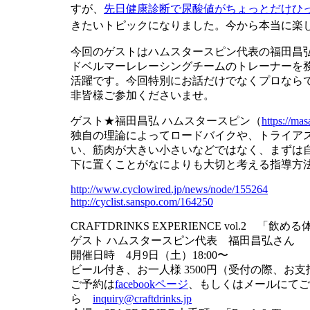
すが、
先日健康診断で尿酸値がちょっとだけひ
きたいトピックになりました。今から本当に楽
今回のゲストはハムスタースピン代表の福田昌
ドベルマーレレーシングチームのトレーナーを
活躍
です。今回特別にお話だけでなくプロなら
非皆様ご
参加くださいませ。
ゲスト★福田昌弘 ハムスタースピン（
https://
masa
独自の理論によってロードバイクや、トライア
い、筋
肉が大きい小さいなどではなく、まずは
下に置くこ
とがなによりも大切と考える指導方
http://www.cyclowired.jp/
news/node/155264
http://cyclist.sanspo.com
/164250
CRAFTDRINKS EXPERIENCE vol.2 「
ゲスト ハムスタースピン代表 福田昌弘さん
開催日時 4月9日（土）18:00〜
ビール付き、お一人様 3500円（受付の際、お
ご予約は
facebookページ
、もしくはメールにて
ら
inquiry@craftdrinks.jp