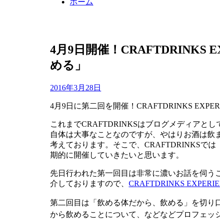
ホーム
4月9日開催！CRAFTDRINKS 
める」
投
投稿者
2016年3月28日
master
稿
4月9日に第二回を開催！CRAFTDRINKS EXPE
日:
これまでCRAFTDRINKSはブログメディアとし
自体は大事なことなのですが、やはりお酒は飲
考えております。そこで、CRAFTDRINKSでは
期的に開催していきたいと思います。
先日行われた第一回目は非常に濃いお話を伺う
介しておりますので、
CRAFTDRINKS EXPE
第二回目は「飲める体だから、飲める」を切り
から
飲めることについて、などなどプロフェッ