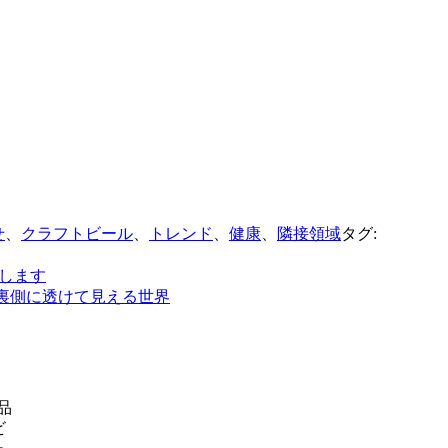
せ
、
クラフトビール
、
トレンド
、
健康
、
隣接領域
タグ:
します
裏側に透けて見える世界
品
ビ