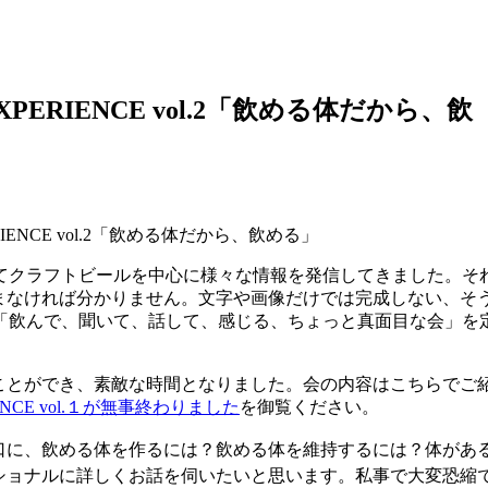
EXPERIENCE vol.2「飲める体だから、飲
RIENCE vol.2「飲める体だから、飲める」
て
クラフトビールを中心に様々な情報を発信してきました。
そ
まなけ
れば分かりません。文字や画像だけでは完成しない、そ
「
飲んで、聞いて、話して、感じる、ちょっと真面目な会」
を
ことができ、素敵な時間となりました。会の内容はこちらでご
RIENCE vol.１が無事終わりました
を御覧ください。
口に、飲め
る体を作るには？飲める体を維持するには？体があ
ショナルに詳し
くお話を伺いたいと思います。私事で大変恐縮