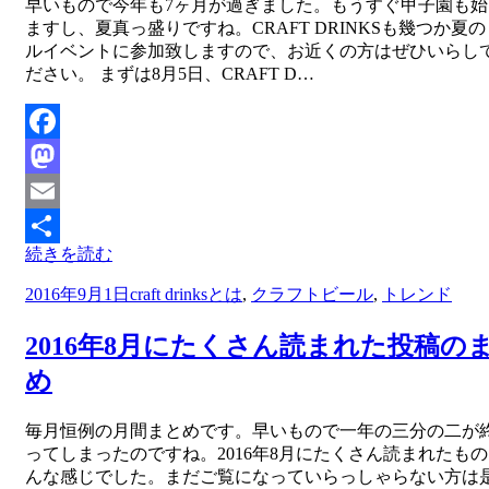
投稿者
早いもので今年も7ヶ月が過ぎました。もうすぐ甲子園も始
master
ますし、夏真っ盛りですね。CRAFT DRINKSも幾つか夏
ルイベントに参加致しますので、お近くの方はぜひいらし
ださい。 まずは8月5日、CRAFT D…
Facebook
Mastodon
Email
続きを読む
共
投
2016年9月1日
craft drinksとは
,
クラフトビール
,
トレンド
有
稿
日:
2016年8月にたくさん読まれた投稿の
め
投稿者
毎月恒例の月間まとめです。早いもので一年の三分の二が
master
ってしまったのですね。2016年8月にたくさん読まれたも
んな感じでした。まだご覧になっていらっしゃらない方は