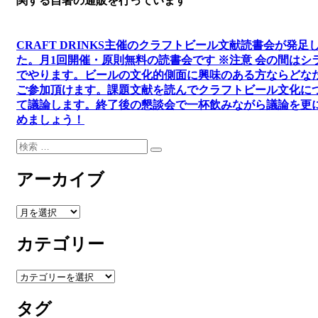
関する自著の通販を行っています
CRAFT DRINKS主催のクラフトビール文献読書会が発足
た。
月1回開催・原則無料の読書会です ※注意 会の間はシ
でやります
。
ビールの文化的側面に興味のある方ならどな
ご参加頂けます
。
課題文献を読んでクラフトビール文化に
て議論します
。
終了後の懇談会で一杯飲みながら議論を更
めましょう！
検
検
索:
索
アーカイブ
ア
ー
カテゴリー
カ
イ
ブ
カ
テ
タグ
ゴ