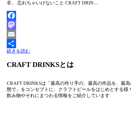
非。 忘れちゃいけないこと CRAFT DRIN…
Facebook
Mastodon
Email
続きを読む
共
有
CRAFT DRINKSとは
CRAFT DRINKSは「最高の作り手の、最高の作品を、最
態で」をコンセプトに、クラフトビールをはじめとする様
飲み物やそれにまつわる情報をご紹介しています