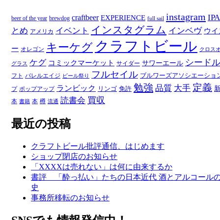
リ
ー
instagram
IPA
craftbeer
EXPERIENCE
beer of the year
brewdog
full sail
インスタグラム
とめ
イベント
インベヴ
ウイ
アメリカ
クラフトビール
キーケグ
ー
オレゴン
クロス
シード
ケグ
コミックマーケット
サワーエール
サイダー
グラス
フルセイル
ブルワーズアソシエーショ
フト
バレルエイジ
ビール祭り
勉強
定義
品質
大手
ランビック
リンゴ
免許
プ
ポップアップ
買収
読書会
本
本
樽
書籍
流通
最近の投稿
クラフトビール批評通信、はじめます
ショップ閉店のお知らせ
「XXXXは売れない」は何に由来するか
書評 「酔っ払い」たちの日本近代 酒とアルコール
史
事務所移転のお知らせ