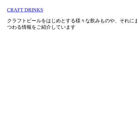
コ
CRAFT DRINKS
ン
テ
クラフトビールをはじめとする様々な飲みものや、それに
ン
つわる情報をご紹介しています
ツ
へ
移
動
す
る