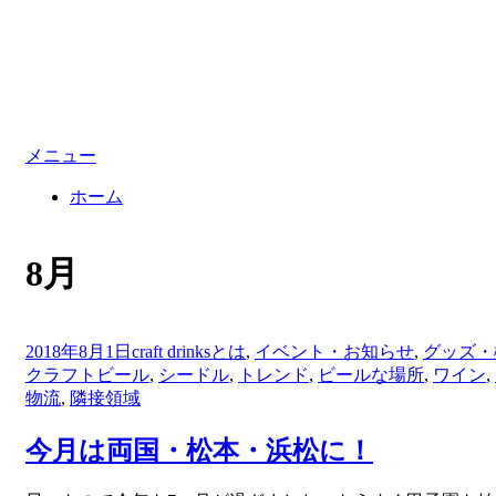
メニュー
ホーム
:
タグ
8月
投
2018年8月1日
craft drinksとは
,
イベント・お知らせ
,
グッズ・
稿
クラフトビール
,
シードル
,
トレンド
,
ビールな場所
,
ワイン
,
日:
物流
,
隣接領域
今月は両国・松本・浜松に！