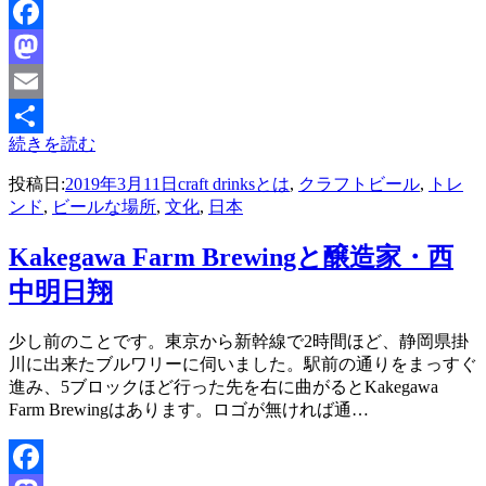
Facebook
Mastodon
Email
続きを読む
共
投稿日:
2019年3月11日
craft drinksとは
,
クラフトビール
,
トレ
有
ンド
,
ビールな場所
,
文化
,
日本
Kakegawa Farm Brewingと醸造家・西
中明日翔
投稿者
少し前のことです。東京から新幹線で2時間ほど、静岡県掛
master
川に出来たブルワリーに伺いました。駅前の通りをまっすぐ
進み、5ブロックほど行った先を右に曲がるとKakegawa
Farm Brewingはあります。ロゴが無ければ通…