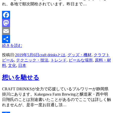
れ、各地で順次開栓されています。昨日まで…
Facebook
Mastodon
Email
続きを読む
共
投稿日:
2019年5月6日
craft drinksとは
,
グッズ・機材
,
クラフト
有
ビール
,
テクニック・技法
,
トレンド
,
ビールな場所
,
原料・材
料
,
文化
,
日本
想いを馳せる
投稿者
CRAFT DRINKSが全力で応援しているブルワリーが静岡県
master
掛川にあります。Kakegawa Farm Brewingと醸造家・西中明
日翔氏のことは別途書いたことがあるのでここでは詳しく触
れませんが、是非一度お目通し頂…