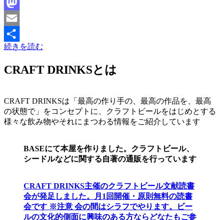
Facebook
Mastodon
Email
続きを読む
共
有
CRAFT DRINKSとは
CRAFT DRINKSは「最高の作り手の、最高の作品を、最高
の状態で」をコンセプトに、クラフトビールをはじめとする
様々な飲み物やそれにまつわる情報をご紹介しています
BASEにて本屋を作りました。クラフトビール、
シードルなどに関する自著の通販を行っています
CRAFT DRINKS主催のクラフトビール文献読書
会が発足しました。
月1回開催・原則無料の読書
会です ※注意 会の間はシラフでやります
。
ビー
ルの文化的側面に興味のある方ならどなたもご参