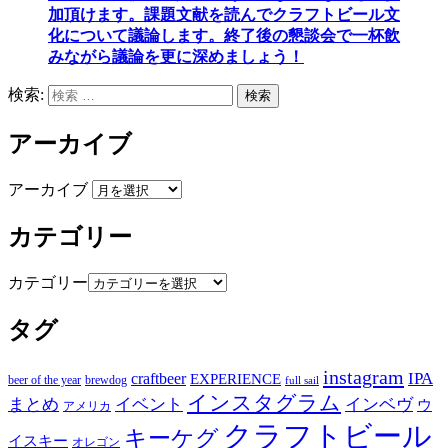
加頂けます
。
課題文献を読んでクラフトビール文
化について議論します
。
終了後の懇談会で一杯飲
みながら議論を更に深めましょう！
検索:
検索
アーカイブ
アーカイブ
カテゴリー
カテゴリー
タグ
instagram
IPA
craftbeer
EXPERIENCE
beer of the year
brewdog
full sail
インスタグラム
まとめ
イベント
インベヴ
ウ
アメリカ
クラフトビール
キーケグ
イスキー
オレゴン