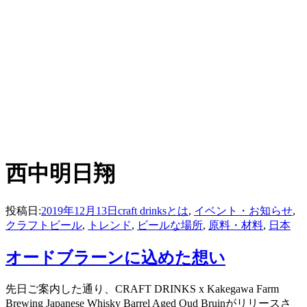
:
タグ
西中明日翔
投稿日:
2019年12月13日
craft drinksとは
,
イベント・お知らせ
,
クラフトビール
,
トレンド
,
ビールな場所
,
原料・材料
,
日本
オードブラーンに込めた想い
投稿者
先日ご案内した通り、CRAFT DRINKS x Kakegawa Farm
master
Brewing Japanese Whisky Barrel Aged Oud Bruinがリリースさ