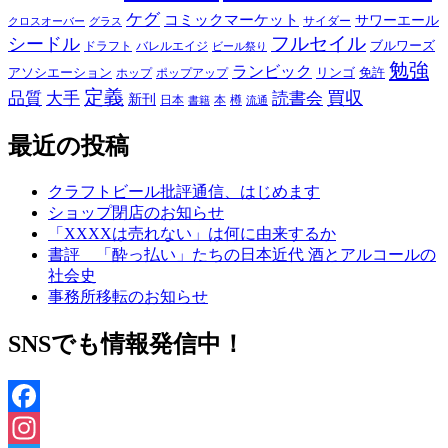
ケグ
コミックマーケット
サワーエール
サイダー
グラス
クロスオーバー
フルセイル
シードル
ブルワーズ
ドラフト
バレルエイジ
ビール祭り
勉強
ランビック
アソシエーション
リンゴ
免許
ホップ
ポップアップ
定義
品質
大手
買収
読書会
新刊
日本
本
樽
書籍
流通
最近の投稿
クラフトビール批評通信、はじめます
ショップ閉店のお知らせ
「XXXXは売れない」は何に由来するか
書評 「酔っ払い」たちの日本近代 酒とアルコールの
社会史
事務所移転のお知らせ
SNSでも情報発信中！
Facebook