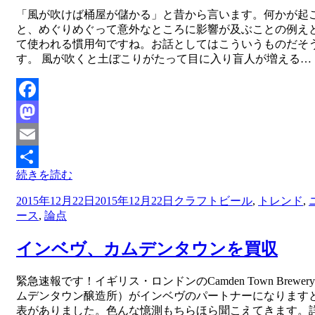
投稿者
「風が吹けば桶屋が儲かる」と昔から言います。何かが起
master
と、めぐりめぐって意外なところに影響が及ぶことの例え
て使われる慣用句ですね。お話としてはこういうものだそ
す。 風が吹くと土ぼこりがたって目に入り盲人が増える…
Facebook
Mastodon
Email
続きを読む
共
投
2015年12月22日
2015年12月22日
クラフトビール
,
トレンド
,
有
稿
ース
,
論点
日:
インベヴ、カムデンタウンを買収
投稿者
緊急速報です！イギリス・ロンドンのCamden Town Brewer
master
ムデンタウン醸造所）がインベヴのパートナーになります
表がありました。色んな憶測もちらほら聞こえてきます。