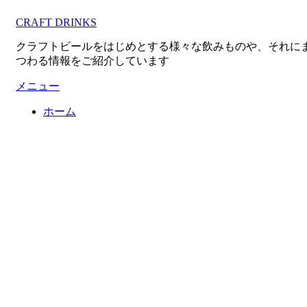
コ
CRAFT DRINKS
ン
テ
クラフトビールをはじめとする様々な飲みものや、それに
ン
つわる情報をご紹介しています
ツ
へ
メニュー
移
ホーム
動
す
る