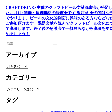
CRAFT DRINKS主催のクラフトビール文献読書会が発足
た。
月1回開催・原則無料の読書会です ※注意 会の間はシ
でやります
。
ビールの文化的側面に興味のある方ならどな
ご参加頂けます
。
課題文献を読んでクラフトビール文化に
て議論します
。
終了後の懇談会で一杯飲みながら議論を更
めましょう！
検
検
索:
索
アーカイブ
ア
ー
カテゴリー
カ
イ
ブ
カ
テ
タグ
ゴ
リ
ー