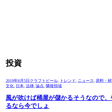
:
タグ
投資
投
2019年6月5日
クラフトビール
,
トレンド
,
ニュース
,
原料・材
稿
文化
,
日本
,
法律
,
論点
,
隣接領域
日:
風が吹けば桶屋が儲かるそうなので、
るなら今でしょ