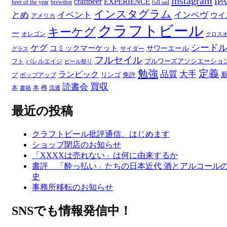
instagram
IPA
craftbeer
EXPERIENCE
beer of the year
brewdog
full sail
インスタグラム
とめ
イベント
インベヴ
ウイ
アメリカ
クラフトビール
キーケグ
ー
オレゴン
クロス
シード
ケグ
コミックマーケット
サワーエール
サイダー
グラス
フルセイル
ブルワーズアソシエーショ
フト
バレルエイジ
ビール祭り
勉強
定義
品質
大手
ランビック
リンゴ
免許
プ
ポップアップ
買収
読書会
本
本
樽
書籍
流通
最近の投稿
クラフトビール批評通信、はじめます
ショップ閉店のお知らせ
「XXXXは売れない」は何に由来するか
書評 「酔っ払い」たちの日本近代 酒とアルコール
史
事務所移転のお知らせ
SNSでも情報発信中！