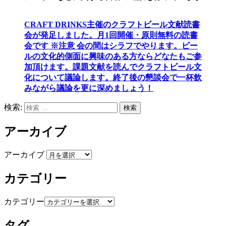
CRAFT DRINKS主催のクラフトビール文献読書
会が発足しました。
月1回開催・原則無料の読書
会です ※注意 会の間はシラフでやります
。
ビー
ルの文化的側面に興味のある方ならどなたもご参
加頂けます
。
課題文献を読んでクラフトビール文
化について議論します
。
終了後の懇談会で一杯飲
みながら議論を更に深めましょう！
検索:
検索
アーカイブ
アーカイブ
カテゴリー
カテゴリー
タグ