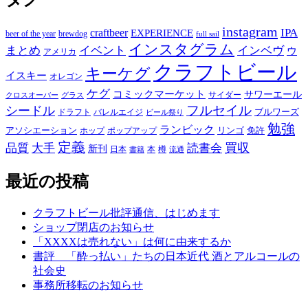
instagram
IPA
craftbeer
EXPERIENCE
beer of the year
brewdog
full sail
インスタグラム
まとめ
イベント
インベヴ
ウ
アメリカ
クラフトビール
キーケグ
イスキー
オレゴン
ケグ
コミックマーケット
サワーエール
サイダー
グラス
クロスオーバー
フルセイル
シードル
ブルワーズ
ドラフト
バレルエイジ
ビール祭り
勉強
ランビック
アソシエーション
リンゴ
免許
ホップ
ポップアップ
定義
品質
大手
買収
読書会
新刊
日本
本
樽
書籍
流通
最近の投稿
クラフトビール批評通信、はじめます
ショップ閉店のお知らせ
「XXXXは売れない」は何に由来するか
書評 「酔っ払い」たちの日本近代 酒とアルコールの
社会史
事務所移転のお知らせ