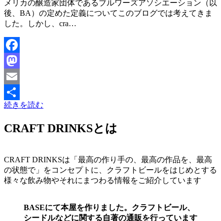
メリカの醸造家団体であるブルワーズアソシエーション（以
後、BA）の定めた定義についてこのブログでは考えてきま
した。しかし、cra…
Facebook
Mastodon
Email
続きを読む
共
有
CRAFT DRINKSとは
CRAFT DRINKSは「最高の作り手の、最高の作品を、最高
の状態で」をコンセプトに、クラフトビールをはじめとする
様々な飲み物やそれにまつわる情報をご紹介しています
BASEにて本屋を作りました。クラフトビール、
シードルなどに関する自著の通販を行っています