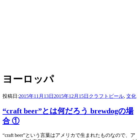
:
タグ
ヨーロッパ
投稿日:
2015年11月13日
2015年12月15日
クラフトビール
,
文化
“craft beer”とは何だろう brewdogの場
合 ①
投稿者
“craft beer”という言葉はアメリカで生まれたものなので、ア
master