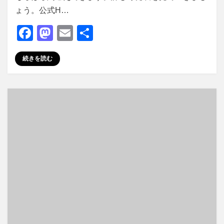
ょう。公式H…
F
M
E
共
a
a
m
有
続きを読む
c
st
ail
e
o
b
d
o
o
o
n
k