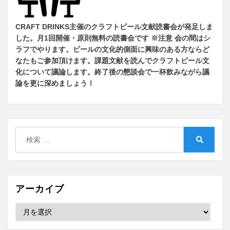
CRAFT DRINKS主催のクラフトビール文献読書会が発足しま
した。
月1回開催・原則無料の読書会です ※注意 会の間はシ
ラフでやります
。
ビールの文化的側面に興味のある方ならど
なたもご参加頂けます
。
課題文献を読んでクラフトビール文
化について議論します
。
終了後の懇談会で一杯飲みながら議
論を更に深めましょう！
検
索:
検
索
アーカイブ
ア
ー