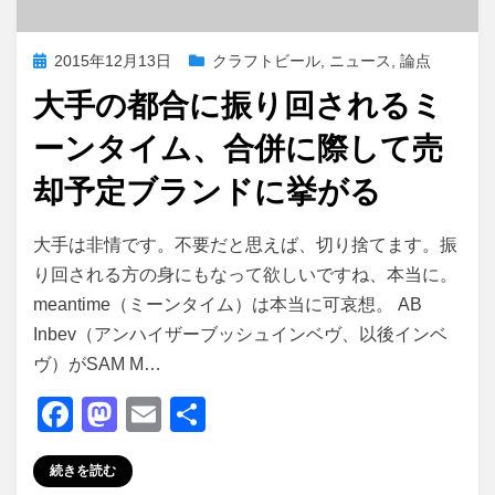
投
2015年12月13日
クラフトビール
,
ニュース
,
論点
稿
大手の都合に振り回されるミ
日:
ーンタイム、合併に際して売
却予定ブランドに挙がる
投稿者
master
大手は非情です。不要だと思えば、切り捨てます。振
り回される方の身にもなって欲しいですね、本当に。
meantime（ミーンタイム）は本当に可哀想。 AB
Inbev（アンハイザーブッシュインベヴ、以後インベ
ヴ）がSAM M…
F
M
E
共
a
a
m
有
続きを読む
c
st
ail