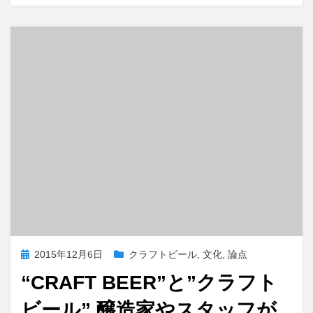
e
o
b
d
o
o
o
n
k
投
2015年12月6日
クラフトビール
,
文化
,
論点
稿
“CRAFT BEER”と”クラフト
日:
ビール” 醸造家やスタッフが