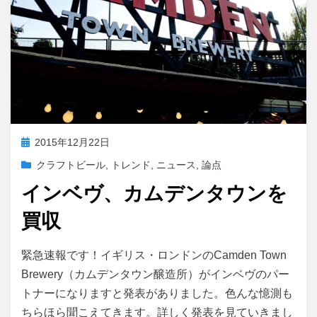
投
2015年12月22日
稿
クラフトビール
,
トレンド
,
ニュース
,
論点
日:
インベヴ、カムデンタウンを
買収
投稿者
master
緊急速報です！イギリス・ロンドンのCamden Town
Brewery（カムデンタウン醸造所）がインベヴのパー
トナーになりますと発表がありました。色んな憶測も
ちらほら聞こえてきます。詳しく発表を見ていきまし