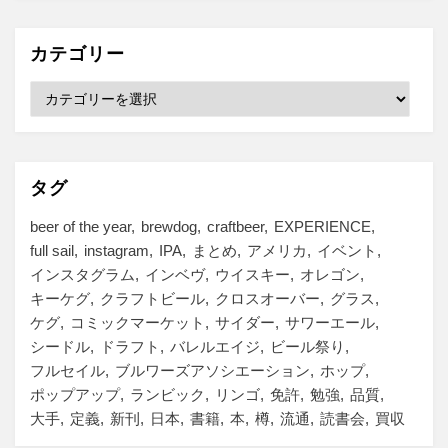
カ
イ
ブ
カテゴリー
カ
テ
ゴ
リ
ー
タグ
beer of the year
brewdog
craftbeer
EXPERIENCE
full sail
instagram
IPA
まとめ
アメリカ
イベント
インスタグラム
インベヴ
ウイスキー
オレゴン
キーケグ
クラフトビール
クロスオーバー
グラス
ケグ
コミックマーケット
サイダー
サワーエール
シードル
ドラフト
バレルエイジ
ビール祭り
フルセイル
ブルワーズアソシエーション
ホップ
ポップアップ
ランビック
リンゴ
免許
勉強
品質
大手
定義
新刊
日本
書籍
本
樽
流通
読書会
買収