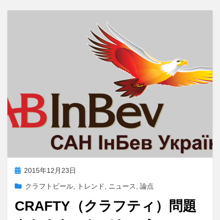
e
o
b
d
o
o
o
n
k
投
2015年12月23日
稿
クラフトビール
,
トレンド
,
ニュース
,
論点
日:
CRAFTY（クラフティ）問題