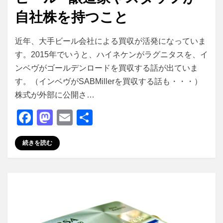
自社株を持つこと
投稿者
master
近年、大手ビール会社による買収が活発になっていま
す。2015年でいうと、ハイネケンがラグニタスを、イ
ンベヴがゴールデンロードを買収する話が出ていま
す。（インベヴがSABMillerを買収する話も・・・）
株式が外部に公開さ…
F
M
E
共
a
a
m
有
続きを読む
c
st
ail
e
o
b
d
o
o
o
n