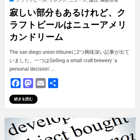
クラフトビール
,
トレンド
,
ニュース
,
論点
,
隣接領域
日:
寂しい部分もあるけれど、ク
ラフトビールはニューアメリ
カンドリーム
投稿者
master
The san diego union tribuneに2つ興味深い記事が出て
いました。一つはSelling a small craft brewery ‘a
personal decision’…
F
M
E
共
a
a
m
有
続きを読む
c
st
ail
e
o
b
d
o
o