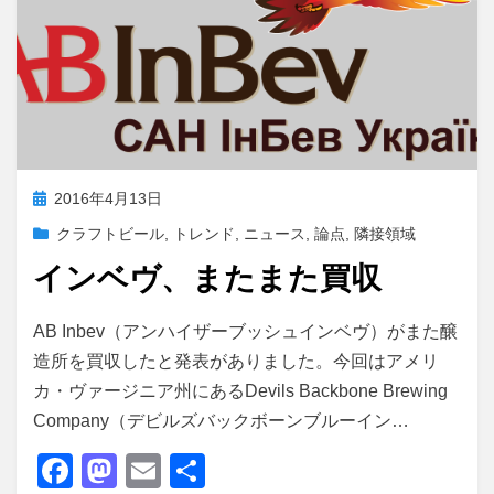
投
2016年4月13日
稿
クラフトビール
,
トレンド
,
ニュース
,
論点
,
隣接領域
日:
インベヴ、またまた買収
投稿者
master
AB Inbev（アンハイザーブッシュインベヴ）がまた醸
造所を買収したと発表がありました。今回はアメリ
カ・ヴァージニア州にあるDevils Backbone Brewing
Company（デビルズバックボーンブルーイン…
F
M
E
共