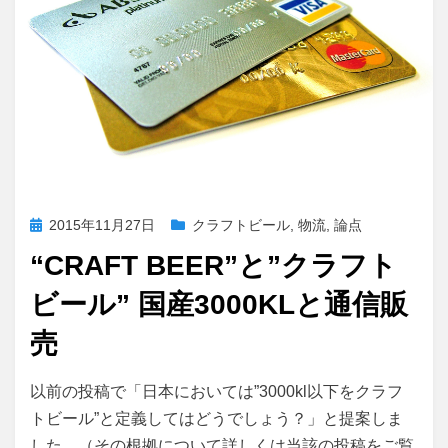
k
投
2015年11月27日
クラフトビール
,
物流
,
論点
稿
“CRAFT BEER”と”クラフト
日:
ビール” 国産3000KLと通信販
売
投稿者
master
以前の投稿で「日本においては”3000kl以下をクラフ
トビール”と定義してはどうでしょう？」と提案しま
した。（その根拠について詳しくは当該の投稿をご覧