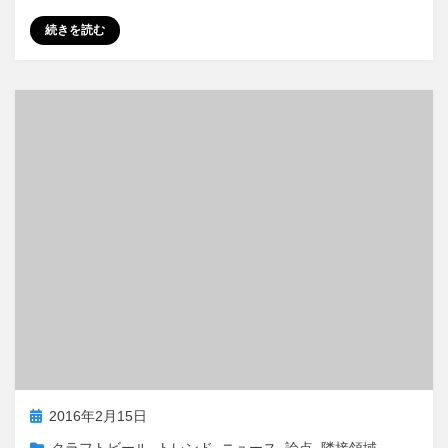
a
a
m
有
続きを読む
c
st
ail
e
o
b
d
o
o
o
n
k
投
2016年2月15日
稿