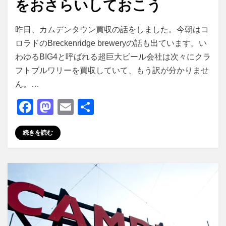
をおさらいしておこう
投稿者
master
昨日、カムデンタウン買収の話をしました。今朝はコ
ロラドのBreckenridge breweryの話も出ています。い
わゆるBIG4と呼ばれる超巨大ビール会社は次々にクラ
フトブルワリーを買収していて、もう訳が分かりませ
ん。…
F
M
E
共
a
a
m
有
続きを読む
c
st
ail
e
o
b
d
o
o
o
n
k