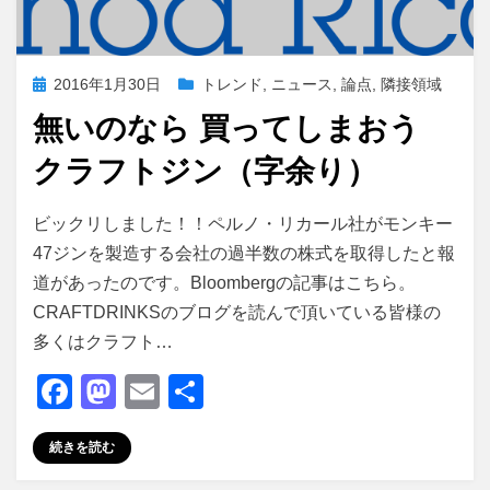
投
2016年1月30日
トレンド
,
ニュース
,
論点
,
隣接領域
稿
無いのなら 買ってしまおう
日:
クラフトジン（字余り）
投稿者
master
ビックリしました！！ペルノ・リカール社がモンキー
47ジンを製造する会社の過半数の株式を取得したと報
道があったのです。Bloombergの記事はこちら。
CRAFTDRINKSのブログを読んで頂いている皆様の
多くはクラフト…
F
M
E
共
a
a
m
有
続きを読む
c
st
ail