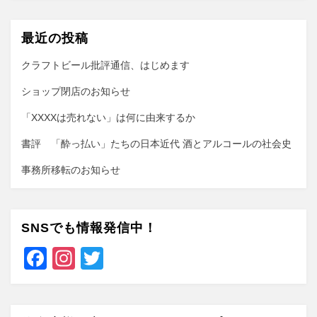
最近の投稿
クラフトビール批評通信、はじめます
ショップ閉店のお知らせ
「XXXXは売れない」は何に由来するか
書評 「酔っ払い」たちの日本近代 酒とアルコールの社会史
事務所移転のお知らせ
SNSでも情報発信中！
F
In
T
a
st
wi
c
a
tt