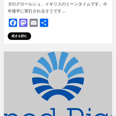
ダのグロールシュ、イギリスのミーンタイムです。今
年後半に実行されるそうです…
F
M
E
共
a
a
m
有
続きを読む
c
st
ail
e
o
b
d
o
o
o
n
k