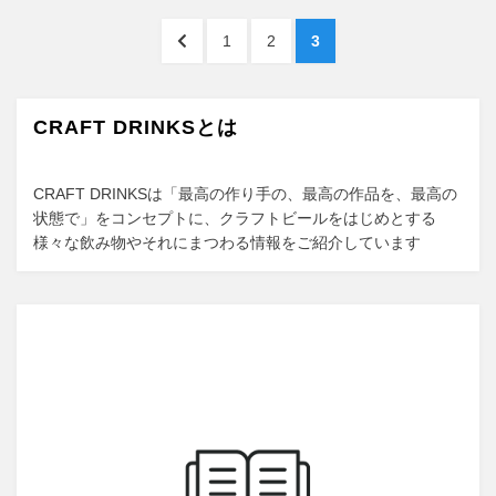
e
o
b
d
投
前
ペ
ペ
ペ
1
2
3
o
o
稿
の
ー
ー
ー
ペ
ジ
ジ
ジ
o
n
ナ
ー
CRAFT DRINKSとは
k
ビ
ジ
へ
ゲ
CRAFT DRINKSは「最高の作り手の、最高の作品を、最高の
ー
状態で」をコンセプトに、クラフトビールをはじめとする
様々な飲み物やそれにまつわる情報をご紹介しています
シ
ョ
ン