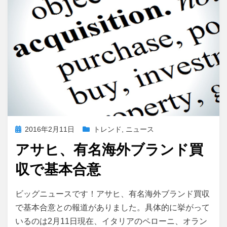
o
n
k
投
2016年2月11日
トレンド
,
ニュース
稿
アサヒ、有名海外ブランド買
日:
収で基本合意
投稿者
master
ビッグニュースです！アサヒ、有名海外ブランド買収
で基本合意との報道がありました。具体的に挙がって
いるのは2月11日現在、イタリアのペローニ、オラン