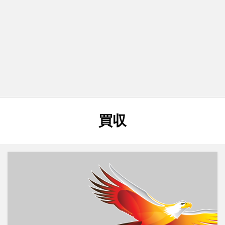
タグ
:
買収