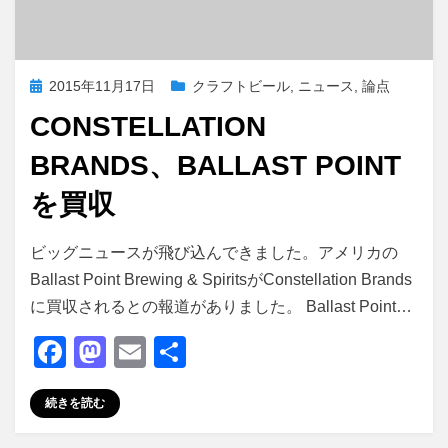
投
2015年11月17日
クラフトビール
,
ニュース
,
論点
稿
CONSTELLATION
日:
BRANDS、BALLAST POINT
を買収
投稿者
master
ビッグニュースが飛び込んできました。アメリカの
Ballast Point Brewing & SpiritsがConstellation Brands
に買収されるとの報道がありました。 Ballast Point…
F
M
E
共
a
a
m
有
続きを読む
c
st
ail