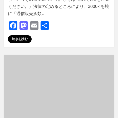
ください。）法律の定めるところにより、3000klを境
に「通信販売酒類…
F
M
E
共
a
a
m
有
続きを読む
c
st
ail
e
o
b
d
o
o
o
n
k