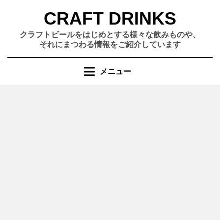
コ
CRAFT DRINKS
ン
テ
クラフトビールをはじめとする様々な飲みものや、
ン
それにまつわる情報をご紹介しています
ツ
へ
メニュー
移
動
す
る