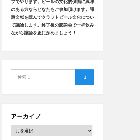
フでやります
。
ビールの文化的側面に興味
のある方ならどなたもご参加頂けます
。
課
題文献を読んでクラフトビール文化につい
て議論します
。
終了後の懇談会で一杯飲み
ながら議論を更に深めましょう！
検
検
索:
索
アーカイブ
ア
ー