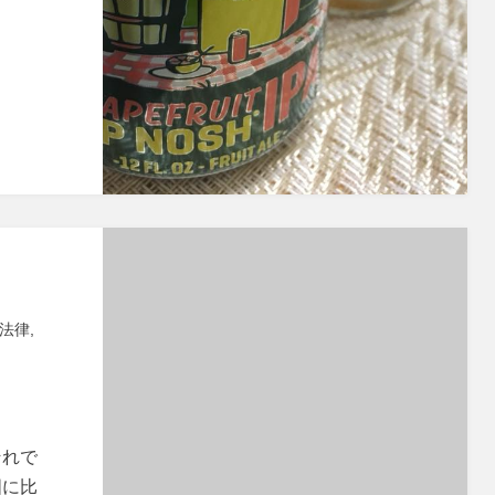
法律
,
と
それで
国に比