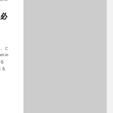
て必
ム、と
m in
める
よる