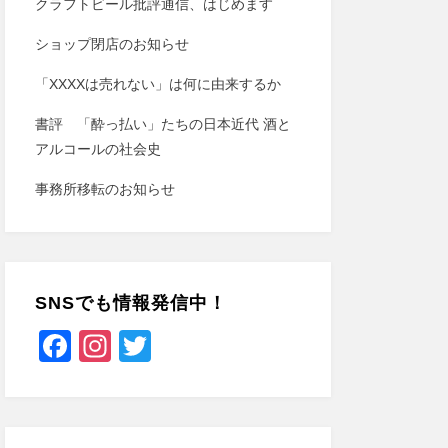
クラフトビール批評通信、はじめます
ショップ閉店のお知らせ
「XXXXは売れない」は何に由来するか
書評 「酔っ払い」たちの日本近代 酒と
アルコールの社会史
事務所移転のお知らせ
SNSでも情報発信中！
F
In
T
a
st
wi
c
a
tt
e
gr
er