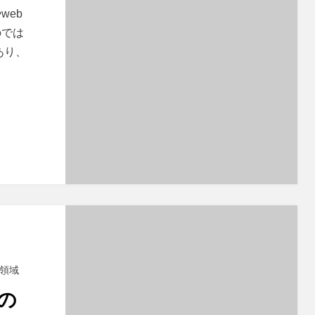
web
のでは
あり、
領域
の