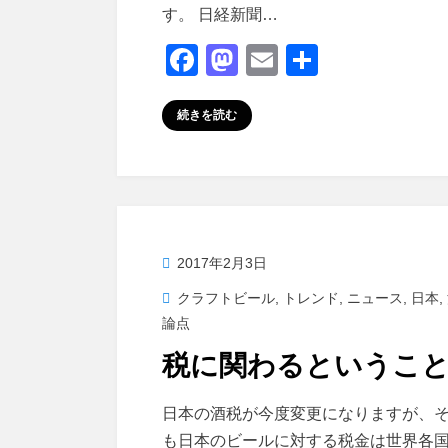
す。 日経新聞…
F
M
E
共
a
a
m
有
c
st
ail
続きを読む
e
o
b
d
o
o
o
n
投
2017年2月3日
k
稿
クラフトビール
,
トレンド
,
ニュース
,
日本
,
日:
論点
税に関わるというこ
投稿者
master
日本の酒税が今度変更になりますが、
も日本のビールに対する税金は世界各