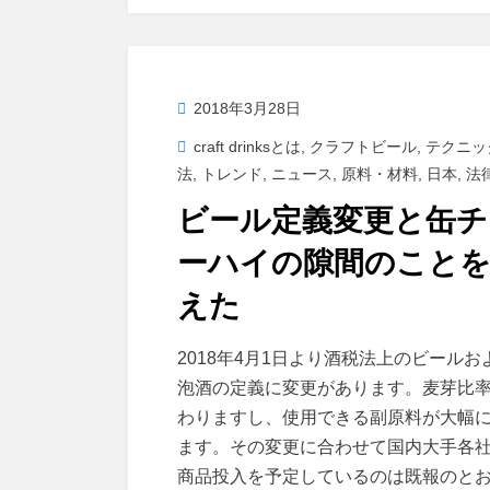
b
d
o
o
o
n
投
2018年3月28日
k
稿
craft drinksとは
,
クラフトビール
,
テクニッ
日:
法
,
トレンド
,
ニュース
,
原料・材料
,
日本
,
法
ビール定義変更と缶チ
ーハイの隙間のこと
えた
投稿者
master
2018年4月1日より酒税法上のビールお
泡酒の定義に変更があります。麦芽比
わりますし、使用できる副原料が大幅
ます。その変更に合わせて国内大手各
商品投入を予定しているのは既報のと