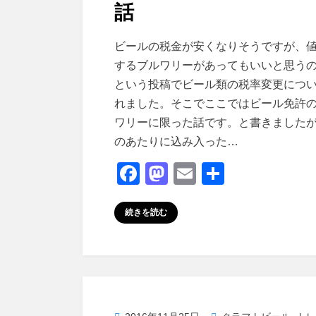
話
投稿者
master
ビールの税金が安くなりそうですが、
するブルワリーがあってもいいと思う
という投稿でビール類の税率変更につ
れました。そこでここではビール免許
ワリーに限った話です。と書きました
のあたりに込み入った…
F
M
E
共
a
a
m
有
c
st
ail
続きを読む
e
o
b
d
o
o
o
n