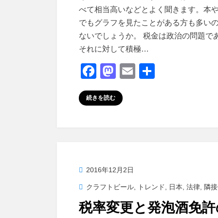
べて相当高いなどとよく聞きます。本や
でもグラフを見たことがある方も多い
ないでしょうか。 税金は政治の問題で
それに対して積極…
F
M
E
共
a
a
m
有
c
st
ail
続きを読む
e
o
b
d
o
o
o
n
投
2016年12月2日
k
稿
クラフトビール
,
トレンド
,
日本
,
法律
,
隣接
日:
税率変更と発泡酒免許