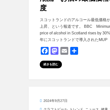
度
投稿者
master
スコットランドのアルコール最低価格が
上昇、という報道です。 BBC Minimu
price of alcohol in Scotland rises by 30
年にスコットランドで導入されたMUP
F
M
E
共
a
a
m
有
c
st
ail
続きを読む
e
o
b
d
o
o
o
n
投
2024年9月27日
k
稿
クラフトビール
,
トレンド
,
ニュース
,
健康
,