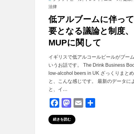
日:
法律
低アルブームに伴っ
要となる議論と制度、
MUPに関して
投稿者
master
イギリスで低アルコールビールがブー
いうお話です。 The Drink Business Boo
low-alcohol beers in UK ざっくりまと
と、こんな感じです。 最新のデータに
と、イ…
F
M
E
共
a
a
m
有
c
st
ail
続きを読む
e
o