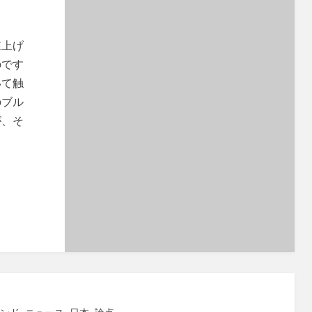
値上げ
のです
いて触
のブル
が、そ