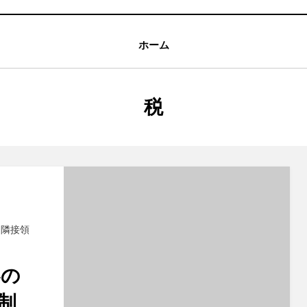
ホーム
タグ
:
税
,
隣接領
界の
制