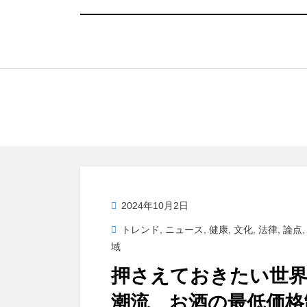
投
2024年10月2日
稿
トレンド
,
ニュース
,
健康
,
文化
,
法律
,
論点
日:
域
押さえておきたい世
潮流 お酒の最低価格