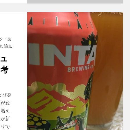
ク・技
律
,
論点
ュ
を考
よび発
率が変
に増え
社が新
おりで