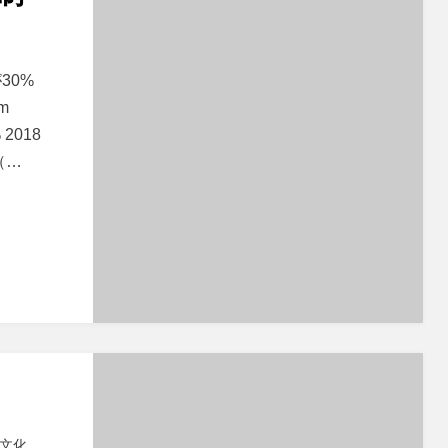
30%
m
% 2018
（…
文化
,