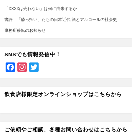
「XXXXは売れない」は何に由来するか
書評 「酔っ払い」たちの日本近代 酒とアルコールの社会史
事務所移転のお知らせ
SNSでも情報発信中！
F
In
T
a
st
wi
c
a
tt
e
gr
er
飲食店様限定オンラインショップはこちらから
b
a
o
m
o
ご依頼やご相談、各種お問い合わせはこちらから