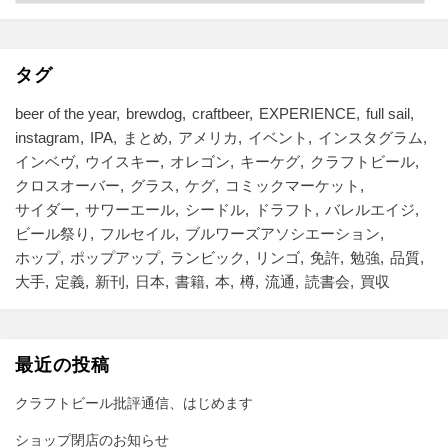
テ
ゴ
リ
ー
タグ
beer of the year
brewdog
craftbeer
EXPERIENCE
full sail
instagram
IPA
まとめ
アメリカ
イベント
インスタグラム
インベヴ
ウイスキー
オレゴン
キーケグ
クラフトビール
クロスオーバー
グラス
ケグ
コミックマーケット
サイダー
サワーエール
シードル
ドラフト
バレルエイジ
ビール祭り
フルセイル
ブルワーズアソシエーション
ホップ
ポップアップ
ランビック
リンゴ
免許
勉強
品質
大手
定義
新刊
日本
書籍
本
樽
流通
読書会
買収
最近の投稿
クラフトビール批評通信、はじめます
ショップ閉店のお知らせ