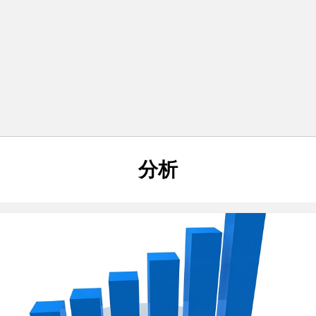
タグ
:
分析