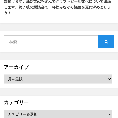
加頂けます
。
課題文献を読んでクラフトビール文化について議論
します
。
終了後の懇談会で一杯飲みながら議論を更に深めましょ
う！
検
索:
検
索
アーカイブ
ア
ー
カ
イ
ブ
カテゴリー
カ