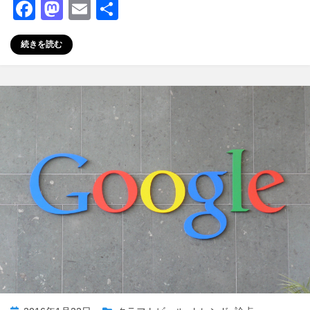
F
M
E
共
a
a
m
有
続きを読む
c
st
ail
e
o
b
d
o
o
o
n
k