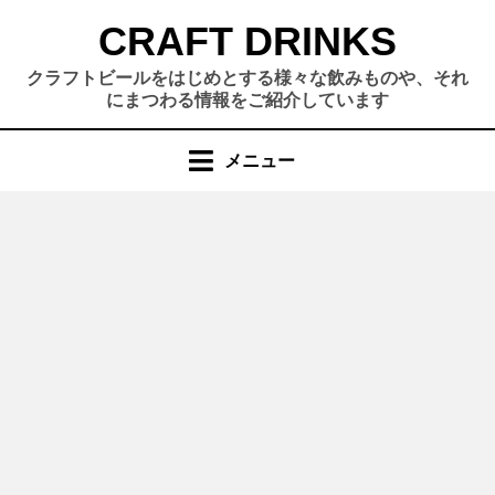
コ
CRAFT DRINKS
ン
テ
クラフトビールをはじめとする様々な飲みものや、それ
ン
にまつわる情報をご紹介しています
ツ
へ
メニュー
移
動
す
る