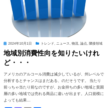
投
2024年10月1日
トレンド
,
ニュース
,
物流
,
論点
,
隣接領域
稿
地域別消費性向を知りたいけれ
日:
ど・・・
投稿者
master
アメリカのアルコール消費は減少しているが、州レベルで
分析するとチャンスはまだある、のだそうです。 当たり
前っちゃ当たり前なのですが、お金持ちの多い地域と貧困
層の多い地域では売れる商品に違いが出ます。人口規模に
よっても結果…