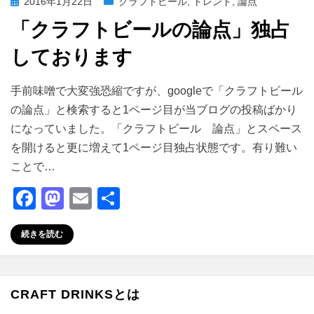
投
2016年1月22日
クラフトビール
,
トレンド
,
論点
稿
「クラフトビールの論点」独占
日:
しております
投稿者
master
手前味噌で大変強恐縮ですが、googleで「クラフトビール
の論点」と検索すると1ページ目が当ブログの投稿ばかり
になっていました。「クラフトビール 論点」とスペース
を開けると更に増えて1ページ目独占状態です。有り難い
ことで…
F
M
E
共
a
a
m
有
続きを読む
c
st
ail
e
o
b
d
CRAFT DRINKSとは
o
o