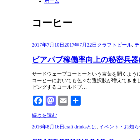
ホーム
:
タグ
コーヒー
投
2017年7月10日
2017年7月22日
クラフトビール
,
テ
稿
日:
ビアパブ稼働率向上の秘密兵器にな
投稿者
サードウェーブコーヒーという言葉を聞くよう
master
コーヒーにおいても色々な選択肢が増えてきま
ビングするコールドブ…
Facebook
Mastodon
Email
共
有
続きを読む
投
2016年8月16日
craft drinksとは
,
イベント・お知ら
稿
日: