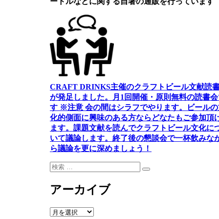
ードルなどに関する自著の通販を行っています
CRAFT DRINKS主催のクラフトビール文献読
が発足しました。
月1回開催・原則無料の読書会
す ※注意 会の間はシラフでやります
。
ビールの
化的側面に興味のある方ならどなたもご参加頂
ます
。
課題文献を読んでクラフトビール文化に
いて議論します
。
終了後の懇談会で一杯飲みな
ら議論を更に深めましょう！
検
検
索:
索
アーカイブ
ア