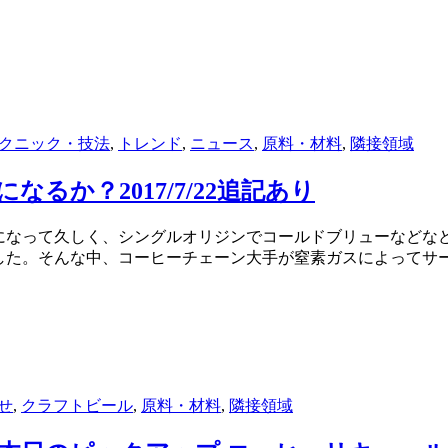
クニック・技法
,
トレンド
,
ニュース
,
原料・材料
,
隣接領域
るか？2017/7/22追記あり
になって久しく、シングルオリジンでコールドブリューなどな
した。そんな中、コーヒーチェーン大手が窒素ガスによってサ
せ
,
クラフトビール
,
原料・材料
,
隣接領域