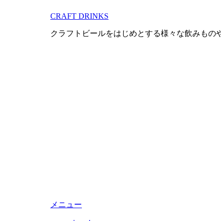
コ
CRAFT DRINKS
ン
テ
クラフトビールをはじめとする様々な飲みもの
ン
ツ
へ
移
動
す
る
メニュー