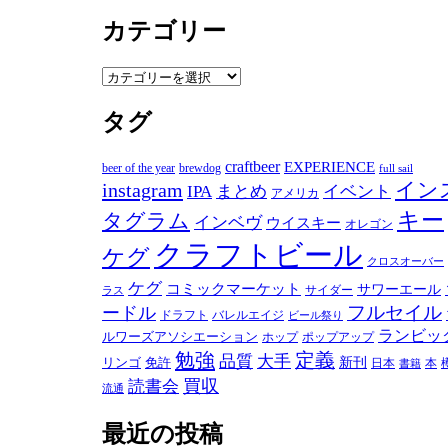
ー
カテゴリー
カ
イ
ブ
カ
テ
タグ
ゴ
リ
ー
craftbeer
EXPERIENCE
beer of the year
brewdog
full sail
instagram
イン
IPA
まとめ
イベント
アメリカ
キー
タグラム
インベヴ
ウイスキー
オレゴン
クラフトビール
ケグ
クロスオーバー
ケグ
コミックマーケット
サワーエール
サイダー
ラス
フルセイル
ードル
ドラフト
バレルエイジ
ビール祭り
ランビッ
ルワーズアソシエーション
ホップ
ポップアップ
勉強
定義
品質
大手
リンゴ
免許
新刊
日本
本
書籍
買収
読書会
流通
最近の投稿