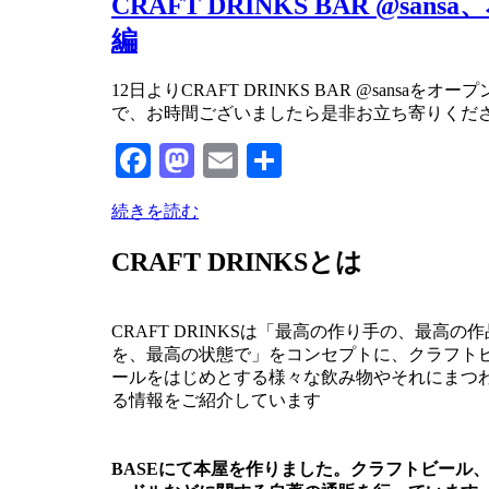
CRAFT DRINKS BAR @
編
投稿者
12日よりCRAFT DRINKS BAR @san
master
で、お時間ございましたら是非お立ち寄りくだ
Facebook
Mastodon
Email
共
有
続きを読む
CRAFT DRINKSとは
CRAFT DRINKSは「最高の作り手の、最高の作
を、最高の状態で」をコンセプトに、クラフト
ールをはじめとする様々な飲み物やそれにまつ
る情報をご紹介しています
BASEにて本屋を作りました。クラフトビール